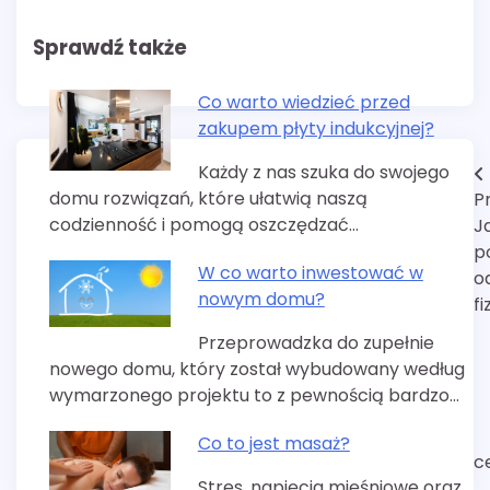
Sprawdź także
Co warto wiedzieć przed
zakupem płyty indukcyjnej?
Każdy z nas szuka do swojego
Nawigacja
domu rozwiązań, które ułatwią naszą
P
wpisu
codzienność i pomogą oszczędzać…
J
p
W co warto inwestować w
o
nowym domu?
f
Przeprowadzka do zupełnie
nowego domu, który został wybudowany według
wymarzonego projektu to z pewnością bardzo…
Co to jest masaż?
c
Stres, napięcia mięśniowe oraz