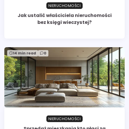
NIERUCHOMOŚCI
Jak ustalić właściciela nieruchomości
bez księgi wieczystej?
14 min read
0
NIERUCHOMOŚCI
Sprzedaż mieszkania kto płaci za