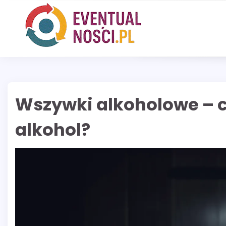
Skip
to
content
Wszywki alkoholowe – co
alkohol?