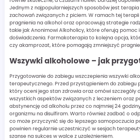
równie skuteczne, a czasami nawet bardziej odpowied
Jednym z najpopularniejszych sposobów jest terapia b
zachowań związanych z piciem. W ramach tej terapi
pragnienia na alkohol oraz opracowują strategie radz
takie jak Anonimowi Alkoholicy, które oferują pomo
doświadczenia. Farmakoterapia to kolejna opcja, kt
czy akamprozat, które pomagają zmniejszyć pragnieni
Wszywki alkoholowe – jak przygo
Przygotowanie do zabiegu wszczepienia wszywki al
terapeutycznego. Przed przystąpieniem do zabiegu pa
który oceni jego stan zdrowia oraz omówi szczegóły
wszystkich aspektów związanych z leczeniem oraz p
abstynencję od alkoholu przez co najmniej 24 godzin
organizmu na disulfiram. Warto również zadbać o od
co może przyczynić się do lepszego samopoczucia po
powinien regularnie uczestniczyć w sesjach terapeu
szanse na sukces w walce z uzależnieniem.