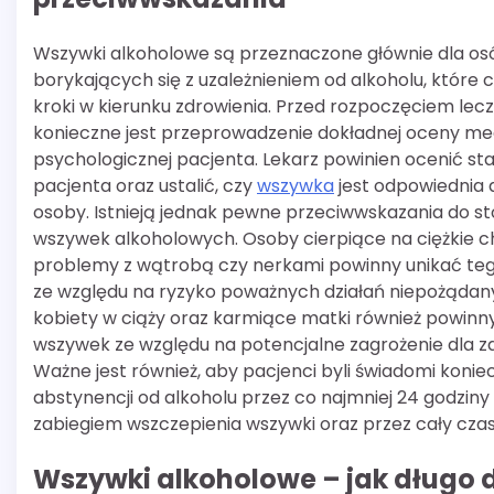
Wszywki alkoholowe są przeznaczone głównie dla os
borykających się z uzależnieniem od alkoholu, które
kroki w kierunku zdrowienia. Przed rozpoczęciem lec
konieczne jest przeprowadzenie dokładnej oceny me
psychologicznej pacjenta. Lekarz powinien ocenić st
pacjenta oraz ustalić, czy
wszywka
jest odpowiednia 
osoby. Istnieją jednak pewne przeciwwskazania do s
wszywek alkoholowych. Osoby cierpiące na ciężkie c
problemy z wątrobą czy nerkami powinny unikać tego
ze względu na ryzyko poważnych działań niepożądan
kobiety w ciąży oraz karmiące matki również powinn
wszywek ze względu na potencjalne zagrożenie dla zd
Ważne jest również, aby pacjenci byli świadomi konie
abstynencji od alkoholu przez co najmniej 24 godziny
zabiegiem wszczepienia wszywki oraz przez cały czas j
Wszywki alkoholowe – jak długo dz