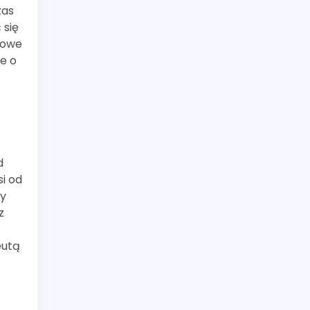
zas
 się
wowe
e o
d
i od
py
z
eutą