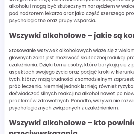
alkoholu i mogą być skutecznym narzędziem w walce
pod nadzorem lekarza oraz jako część szerszego pr
psychologiczne oraz grupy wsparcia.
Wszywki alkoholowe – jakie są kor
Stosowanie wszywek alkoholowych wiąże się z wielom
głównych zalet jest możliwość skutecznej redukcji pr
uzależnienia. Dzięki temu osoby, które borykają się
aspektach swojego życia oraz podjąć kroki w kierun
tych, którzy mają trudności z samodzielnym zaprzesta
prób leczenia. Niemniej jednak istnieją również ryzy
doświadczać silnych reakcji na alkohol nawet po nie
problemów zdrowotnych. Ponadto, wszywki nie roz
psychologicznych związanych z uzależnieniem.
Wszywki alkoholowe – kto powinien
przeciwwskazania