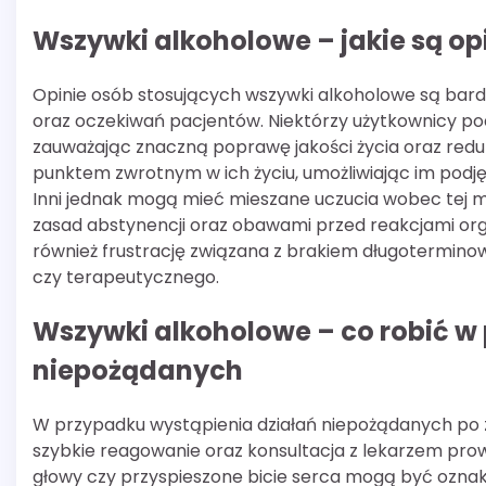
Wszywki alkoholowe – jakie są op
Opinie osób stosujących wszywki alkoholowe są bard
oraz oczekiwań pacjentów. Niektórzy użytkownicy po
zauważając znaczną poprawę jakości życia oraz redukc
punktem zwrotnym w ich życiu, umożliwiając im podjęci
Inni jednak mogą mieć mieszane uczucia wobec tej m
zasad abstynencji oraz obawami przed reakcjami or
również frustrację związana z brakiem długotermi
czy terapeutycznego.
Wszywki alkoholowe – co robić w
niepożądanych
W przypadku wystąpienia działań niepożądanych po 
szybkie reagowanie oraz konsultacja z lekarzem prow
głowy czy przyspieszone bicie serca mogą być oznak