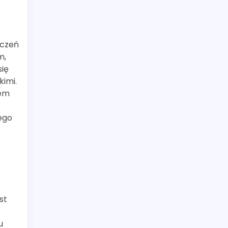
dczeń
m,
się
kimi.
iem
ego
st
u