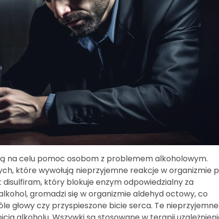
mają na celu pomoc osobom z problemem alkoholowym.
ych, które wywołują nieprzyjemne reakcje w organizmie 
 disulfiram, który blokuje enzym odpowiedzialny za
lkohol, gromadzi się w organizmie aldehyd octowy, co
óle głowy czy przyspieszone bicie serca. Te nieprzyjemne
icia alkoholu. Wszywki są stosowane w terapii uzależnien