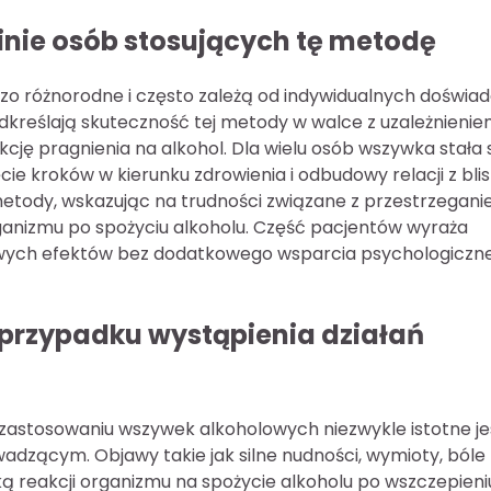
inie osób stosujących tę metodę
zo różnorodne i często zależą od indywidualnych doświa
dkreślają skuteczność tej metody w walce z uzależnienie
ję pragnienia na alkohol. Dla wielu osób wszywka stała 
e kroków w kierunku zdrowienia i odbudowy relacji z blis
etody, wskazując na trudności związane z przestrzegan
ganizmu po spożyciu alkoholu. Część pacjentów wyraża
nowych efektów bez dodatkowego wsparcia psychologiczn
 przypadku wystąpienia działań
zastosowaniu wszywek alkoholowych niezwykle istotne je
adzącym. Objawy takie jak silne nudności, wymioty, bóle
ą reakcji organizmu na spożycie alkoholu po wszczepieni