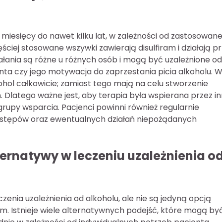
miesięcy do nawet kilku lat, w zależności od zastosowan
ciej stosowane wszywki zawierają disulfiram i działają p
iałania są różne u różnych osób i mogą być uzależnione od
enta czy jego motywacja do zaprzestania picia alkoholu. 
kohol całkowicie; zamiast tego mają na celu stworzenie
Dlatego ważne jest, aby terapia była wspierana przez i
grupy wsparcia. Pacjenci powinni również regularnie
ostępów oraz ewentualnych działań niepożądanych
ternatywy w leczeniu uzależnienia o
enia uzależnienia od alkoholu, ale nie są jedyną opcją
. Istnieje wiele alternatywnych podejść, które mogą by