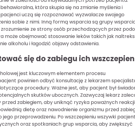
nie w zależności od indywidualnych potrzeb pacjenta.
ehawioralna, która skupia się na zmianie myślenia i
i pacjenci uczą się rozpoznawać wyzwalacze swojego
enia sobie z nimi. Inną formą wsparcia są grupy wsparcia
c i zrozumienie ze strony osób przechodzących przez pod
óra może obejmować stosowanie leków takich jak naltrek
e alkoholu i łagodzić objawy odstawienia.
tować się do zabiegu ich wszczepien
koholowej jest kluczowym elementem procesu
cjent powinien odbyć konsultację z lekarzem specjalist
 dotyczące procedury. Ważne jest, aby pacjent był świad
otencjalnych skutków ubocznych. Zazwyczaj lekarz zalec
y przed zabiegiem, aby uniknąć ryzyka poważnych reakcji
powiednią dietę oraz nawodnienie organizmu przed zabie
 jego przeprowadzeniu. Po wszczepieniu wszywki pacjen
tycznych oraz spotkaniach grup wsparcia, aby zwiększyć