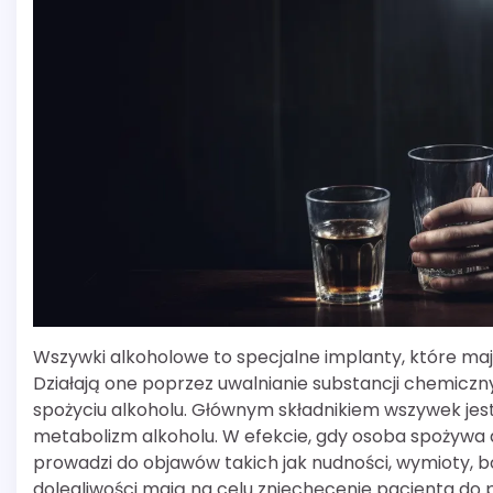
Wszywki alkoholowe to specjalne implanty, które 
Działają one poprzez uwalnianie substancji chemiczn
spożyciu alkoholu. Głównym składnikiem wszywek jest
metabolizm alkoholu. W efekcie, gdy osoba spożywa a
prowadzi do objawów takich jak nudności, wymioty, b
dolegliwości mają na celu zniechęcenie pacjenta do p