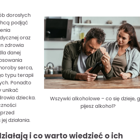
ób dorosłych
 chcą podjąć
zenia
dycznej oraz
an zdrowia
dla danej
tosowania
horoby serca,
 typu terapii
ych. Ponadto
y unikać
rowia dziecka.
Wszywki alkoholowe – co się dzieje, 
czności
pijesz alkohol?
 przed
ej działania.
iałają i co warto wiedzieć o ich