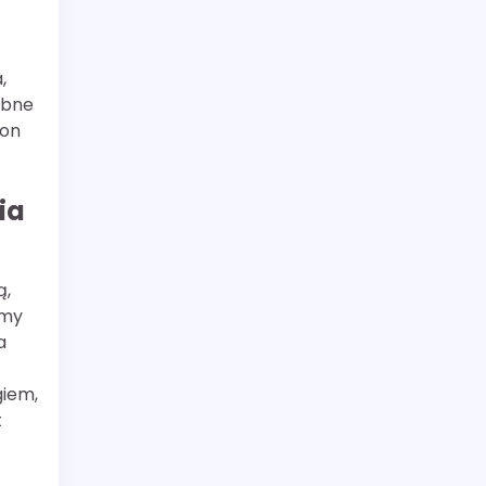
,
obne
son
ia
ą,
omy
a
giem,
t