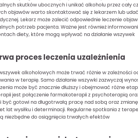
alnych skutków ubocznych i unikać alkoholu przez cały c
cych objawów warto skontaktować się z lekarzem lub udać
edycznej. Lekarz może zalecić odpowiednie leczenie obja
alnych potrzeb pacjenta. Ważne jest również informowani
ntach diety, które mogą wpływać na działanie wszywek
rwa proces leczenia uzależnienia
 wszywek alkoholowych może trwać różnie w zależności o
wania w terapię. Samo działanie wszywki zazwyczaj wynos
eczenia może być znacznie dłuższy i obejmować różne eta
pii jest połączenie farmakoterapii z psychoterapią ora
i być gotowi na długotrwałą pracę nad sobą oraz zmianę
t lat wysiłku i determinacji. Regularne spotkania z terap
ą niezbędne do osiągnięcia trwałych efektów