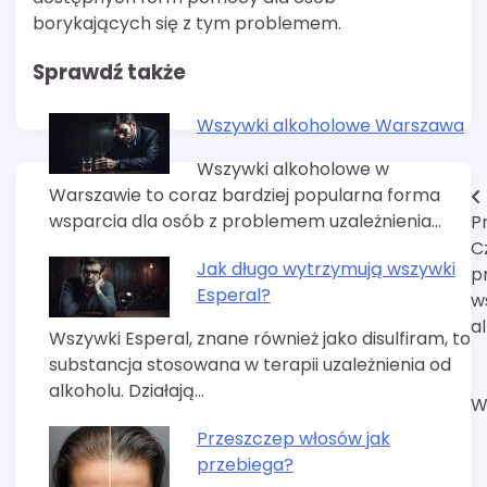
borykających się z tym problemem.
Sprawdź także
Wszywki alkoholowe Warszawa
Wszywki alkoholowe w
Warszawie to coraz bardziej popularna forma
Nawigacja
wsparcia dla osób z problemem uzależnienia…
P
wpisu
C
Jak długo wytrzymują wszywki
p
Esperal?
w
a
Wszywki Esperal, znane również jako disulfiram, to
substancja stosowana w terapii uzależnienia od
alkoholu. Działają…
W
Przeszczep włosów jak
przebiega?