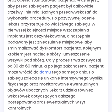
oraz ocenia stan zdrowia pacjenta. Ważne jest,
aby przed zabiegiem pacjent był całkowicie
trzeźwy i nie miał żadnych przeciwwskazań do
wykonania procedury. Po pozytywnej ocenie
lekarz przystępuje do właściwego zabiegu. W
pierwszej kolejności miejsce wszczepienia
implantu jest dezynfekowane, a następnie
podawany jest znieczulenie miejscowe, aby
zminimalizować dyskomfort pacjenta. Kolejnym
krokiem jest nacięcie skóry i umieszczenie
wszywki pod skórą. Cały proces trwa zazwyczaj
od 30 do 60 minut, a po jego zakończeniu pacjent
może wrócić do
domu
tego samego dnia. Po
zabiegu zaleca się unikanie intensywnego wysiłku
fizycznego oraz monitorowanie ewentualnych
objawów ubocznych. Lekarz udziela również
wskazówek dotyczących dalszego
postępowania oraz ewentualnych wizyt
kontrolnych.