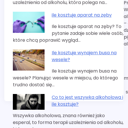
uzależnienia od alkoholu, która polega na…
P
wpisu
W
ile kosztuje aparat na zęby
a
– 
Ile kosztuje aparat na zęby? To
dz
pytanie zadaje sobie wiele osób,
pi
które chcą poprawić wygląd…
a
Ile kosztuje wynajem busa na
wesele?
Ile kosztuje wynajem busa na
wesele? Planując wesele w miejscu, do którego
m
trudno dostać się…
Co to jest wszywka alkoholowa i
ile kosztuje?
Wszywka alkoholowa, znana również jako
esperal, to forma terapii uzależnienia od alkoholu,