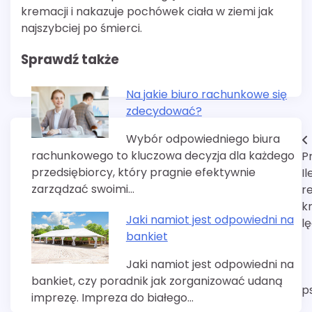
kremacji i nakazuje pochówek ciała w ziemi jak
najszybciej po śmierci.
Sprawdź także
Na jakie biuro rachunkowe się
zdecydować?
Wybór odpowiedniego biura
Nawigacja
rachunkowego to kluczowa decyzja dla każdego
P
wpisu
przedsiębiorcy, który pragnie efektywnie
Il
zarządzać swoimi…
r
k
Jaki namiot jest odpowiedni na
l
bankiet
Jaki namiot jest odpowiedni na
bankiet, czy poradnik jak zorganizować udaną
p
imprezę. Impreza do białego…