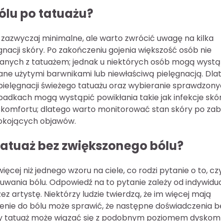
ólu po tatuażu?
zazwyczaj minimalne, ale warto zwrócić uwagę na kilka
acji skóry. Po zakończeniu gojenia większość osób nie
zanych z tatuażem; jednak u niektórych osób mogą wystą
ane użytymi barwnikami lub niewłaściwą pielęgnacją. Dla
pielęgnacji świeżego tatuażu oraz wybieranie sprawdzon
padkach mogą wystąpić powikłania takie jak infekcje skó
skomfortu; dlatego warto monitorować stan skóry po zab
epokojących objawów.
tatuaż bez zwiększonego bólu?
ęcej niż jednego wzoru na ciele, co rodzi pytanie o to, cz
wania bólu. Odpowiedź na to pytanie zależy od indywidua
ez artystę. Niektórzy ludzie twierdzą, że im więcej mają
zajenie do bólu może sprawić, że następne doświadczenia 
wy tatuaż może wiązać się z podobnym poziomem dyskom