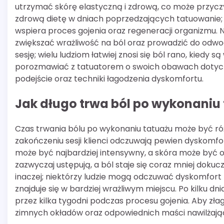
utrzymać skórę elastyczną i zdrową, co może przycz
zdrową dietę w dniach poprzedzających tatuowanie;
wspiera proces gojenia oraz regeneracji organizmu. N
zwiększać wrażliwość na ból oraz prowadzić do odwo
sesję; wielu ludziom łatwiej znosi się ból rano, kiedy s
porozmawiać z tatuatorem o swoich obawach dotyczą
podejście oraz techniki łagodzenia dyskomfortu.
Jak długo trwa ból po wykonaniu
Czas trwania bólu po wykonaniu tatuażu może być różn
zakończeniu sesji klienci odczuwają pewien dyskomfor
może być najbardziej intensywny, a skóra może być 
zazwyczaj ustępują, a ból staje się coraz mniej doku
inaczej; niektórzy ludzie mogą odczuwać dyskomfort pr
znajduje się w bardziej wrażliwym miejscu. Po kilku d
przez kilka tygodni podczas procesu gojenia. Aby zła
zimnych okładów oraz odpowiednich maści nawilżając