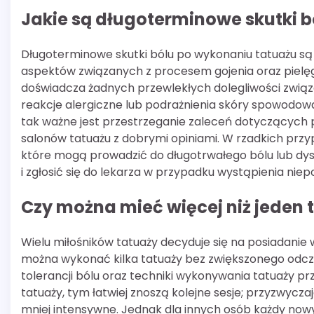
Jakie są długoterminowe skutki b
Długoterminowe skutki bólu po wykonaniu tatuażu są 
aspektów związanych z procesem gojenia oraz pielęgn
doświadcza żadnych przewlekłych dolegliwości zwią
reakcje alergiczne lub podrażnienia skóry spowodow
tak ważne jest przestrzeganie zaleceń dotyczących 
salonów tatuażu z dobrymi opiniami. W rzadkich przy
które mogą prowadzić do długotrwałego bólu lub dy
i zgłosić się do lekarza w przypadku wystąpienia ni
Czy można mieć więcej niż jeden 
Wielu miłośników tatuaży decyduje się na posiadanie wi
można wykonać kilka tatuaży bez zwiększonego odczu
tolerancji bólu oraz techniki wykonywania tatuaży prz
tatuaży, tym łatwiej znoszą kolejne sesje; przyzwyc
mniej intensywne. Jednak dla innych osób każdy no