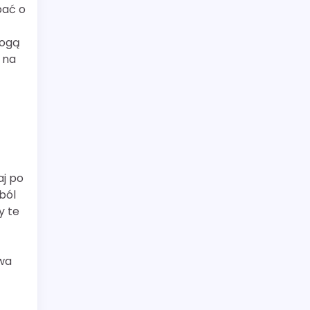
bać o
mogą
 na
aj po
ból
y te
iwa