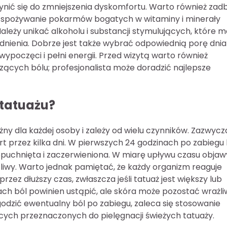
ynić się do zmniejszenia dyskomfortu. Warto również zad
 spożywanie pokarmów bogatych w witaminy i minerały
ależy unikać alkoholu i substancji stymulujących, które 
dnienia. Dobrze jest także wybrać odpowiednią porę dnia
ą wypoczęci i pełni energii. Przed wizytą warto również
cych bólu; profesjonalista może doradzić najlepsze
 tatuażu?
y dla każdej osoby i zależy od wielu czynników. Zazwycz
t przez kilka dni. W pierwszych 24 godzinach po zabiegu 
opuchnięta i zaczerwieniona. W miarę upływu czasu objaw
czliwy. Warto jednak pamiętać, że każdy organizm reaguje
zez dłuższy czas, zwłaszcza jeśli tatuaż jest większy lub
niach ból powinien ustąpić, ale skóra może pozostać wrażl
godzić ewentualny ból po zabiegu, zaleca się stosowanie
ych przeznaczonych do pielęgnacji świeżych tatuaży.