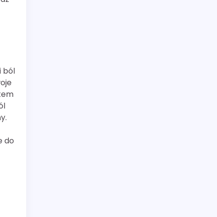
 ból
woje
item
ól
y.
e do