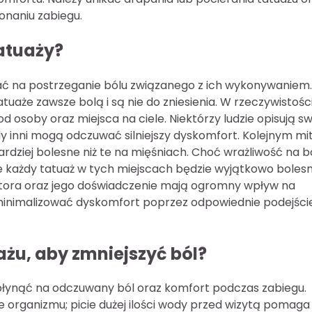
onaniu zabiegu.
tatuaży?
ać na postrzeganie bólu związanego z ich wykonywaniem.
tuaże zawsze bolą i są nie do zniesienia. W rzeczywistości
d osoby oraz miejsca na ciele. Niektórzy ludzie opisują s
dy inni mogą odczuwać silniejszy dyskomfort. Kolejnym m
ardziej bolesne niż te na mięśniach. Choć wrażliwość na b
że każdy tatuaż w tych miejscach będzie wyjątkowo bolesn
uatora oraz jego doświadczenie mają ogromny wpływ na
zminimalizować dyskomfort poprzez odpowiednie podejści
ażu, aby zmniejszyć ból?
płynąć na odczuwany ból oraz komfort podczas zabiegu.
organizmu; picie dużej ilości wody przed wizytą pomaga