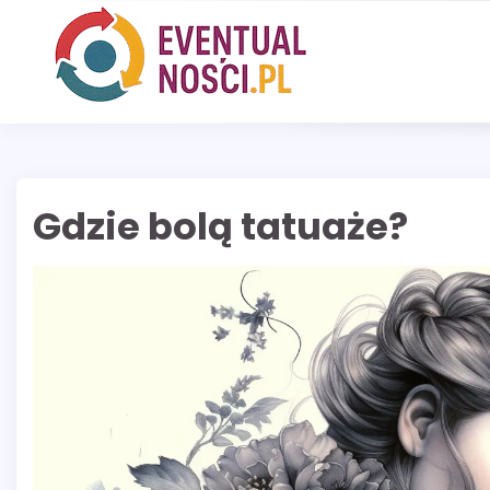
Skip
to
content
Gdzie bolą tatuaże?