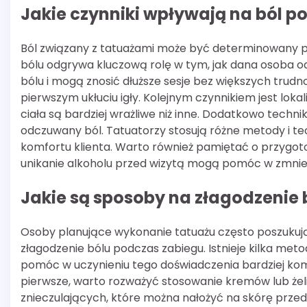
Jakie czynniki wpływają na ból 
Ból związany z tatuażami może być determinowany pr
bólu odgrywa kluczową rolę w tym, jak dana osoba o
bólu i mogą znosić dłuższe sesje bez większych trudn
pierwszym ukłuciu igły. Kolejnym czynnikiem jest loka
ciała są bardziej wrażliwe niż inne. Dodatkowo tec
odczuwany ból. Tatuatorzy stosują różne metody i tec
komfortu klienta. Warto również pamiętać o przygot
unikanie alkoholu przed wizytą mogą pomóc w zmnie
Jakie są sposoby na złagodzenie
Osoby planujące wykonanie tatuażu często poszuku
złagodzenie bólu podczas zabiegu. Istnieje kilka met
pomóc w uczynieniu tego doświadczenia bardziej k
pierwsze, warto rozważyć stosowanie kremów lub żel
znieczulających, które można nałożyć na skórę przed