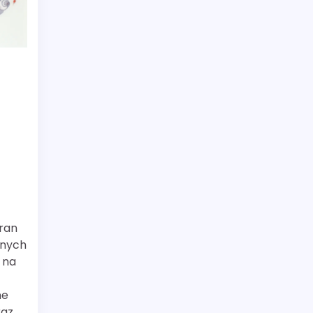
 ran
lnych
 na
ne
raz