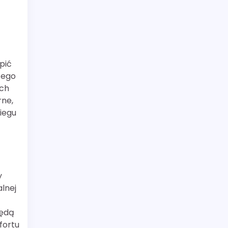
pić
tego
ych
rne,
iegu
y
lnej
będą
fortu