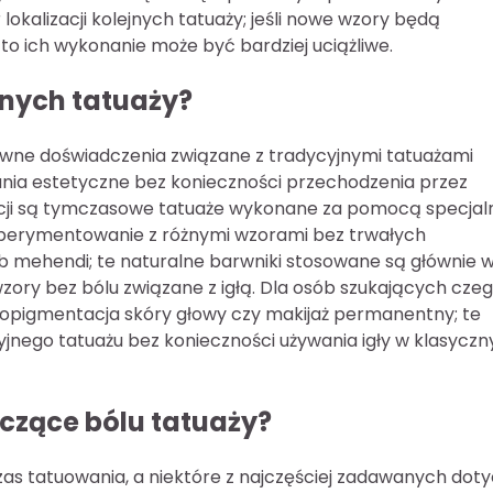
okalizacji kolejnych tatuaży; jeśli nowe wzory będą
to ich wykonanie może być bardziej uciążliwe.
jnych tatuaży?
ywne doświadczenia związane z tradycyjnymi tatuażami
wania estetyczne bez konieczności przechodzenia przez
pcji są tymczasowe tatuaże wykonane za pomocą specjal
eksperymentowanie z różnymi wzorami bez trwałych
ub mehendi; te naturalne barwniki stosowane są głównie 
 wzory bez bólu związane z igłą. Dla osób szukających cze
ikropigmentacja skóry głowy czy makijaż permanentny; te
jnego tatuażu bez konieczności używania igły w klasyczn
yczące bólu tatuaży?
as tatuowania, a niektóre z najczęściej zadawanych dot