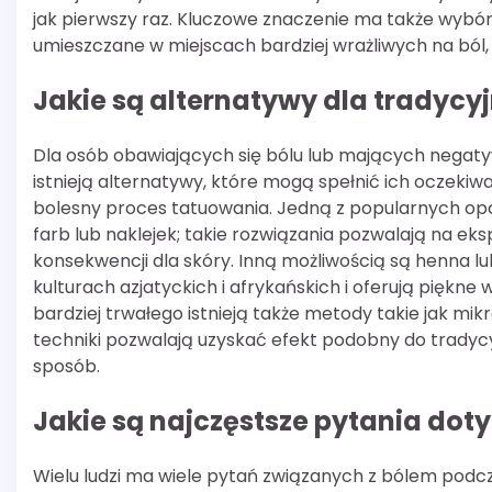
jak pierwszy raz. Kluczowe znaczenie ma także wybór l
umieszczane w miejscach bardziej wrażliwych na ból, 
Jakie są alternatywy dla tradycy
Dla osób obawiających się bólu lub mających negat
istnieją alternatywy, które mogą spełnić ich oczeki
bolesny proces tatuowania. Jedną z popularnych o
farb lub naklejek; takie rozwiązania pozwalają na 
konsekwencji dla skóry. Inną możliwością są henna l
kulturach azjatyckich i afrykańskich i oferują piękne
bardziej trwałego istnieją także metody takie jak m
techniki pozwalają uzyskać efekt podobny do tradycy
sposób.
Jakie są najczęstsze pytania dot
Wielu ludzi ma wiele pytań związanych z bólem podcz