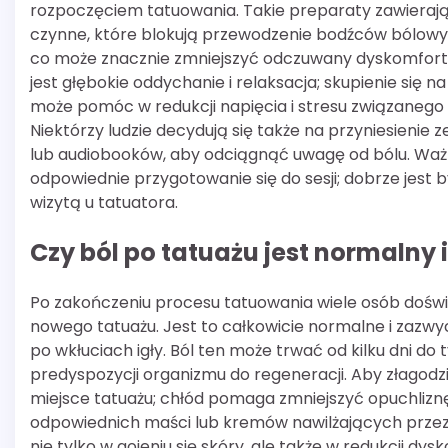
rozpoczęciem tatuowania. Takie preparaty zawieraj
czynne, które blokują przewodzenie bodźców bólow
co może znacznie zmniejszyć odczuwany dyskomfort
jest głębokie oddychanie i relaksacja; skupienie się 
może pomóc w redukcji napięcia i stresu związanego 
Niektórzy ludzie decydują się także na przyniesienie 
lub audiobooków, aby odciągnąć uwagę od bólu. Ważn
odpowiednie przygotowanie się do sesji; dobrze jest
wizytą u tatuatora.
Czy ból po tatuażu jest normalny i
Po zakończeniu procesu tatuowania wiele osób dośw
nowego tatuażu. Jest to całkowicie normalne i zazwyc
po wkłuciach igły. Ból ten może trwać od kilku dni do
predyspozycji organizmu do regeneracji. Aby złagodz
miejsce tatuażu; chłód pomaga zmniejszyć opuchliznę
odpowiednich maści lub kremów nawilżających przez
nie tylko w gojeniu się skóry, ale także w redukcji dy