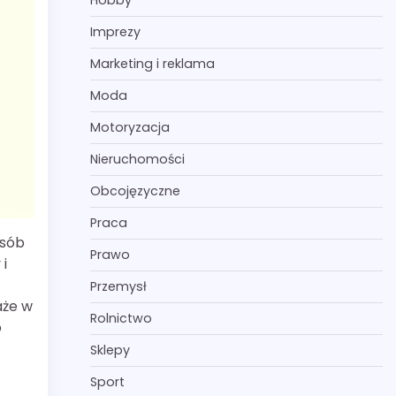
Hobby
Imprezy
Marketing i reklama
Moda
Motoryzacja
Nieruchomości
Obcojęzyczne
Praca
osób
Prawo
 i
Przemysł
aże w
Rolnictwo
o
Sklepy
Sport