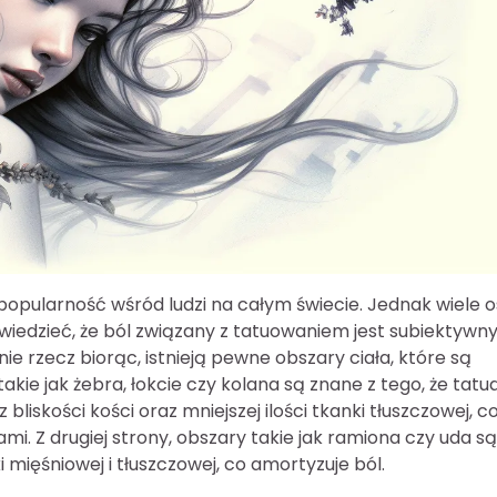
 popularność wśród ludzi na całym świecie. Jednak wiele 
 wiedzieć, że ból związany z tatuowaniem jest subiektywny
ie rzecz biorąc, istnieją pewne obszary ciała, które są
takie jak żebra, łokcie czy kolana są znane z tego, że tatu
liskości kości oraz mniejszej ilości tkanki tłuszczowej, c
mi. Z drugiej strony, obszary takie jak ramiona czy uda są
mięśniowej i tłuszczowej, co amortyzuje ból.