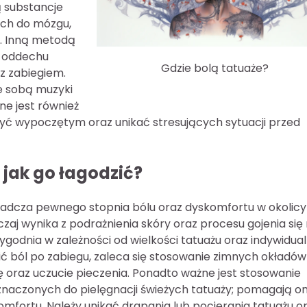
ą substancje
ych do mózgu,
. Inną metodą
na oddechu
Gdzie bolą tatuaże?
z zabiegiem.
ze sobą muzyki
e jest również
 być wypoczętym oraz unikać stresujących sytuacji przed
 jak go łagodzić?
iadcza pewnego stopnia bólu oraz dyskomfortu w okolicy
zaj wynika z podrażnienia skóry oraz procesu gojenia się
 tygodnia w zależności od wielkości tatuażu oraz indywidua
ić ból po zabiegu, zaleca się stosowanie zimnych okładów
 oraz uczucie pieczenia. Ponadto ważne jest stosowanie
naczonych do pielęgnacji świeżych tatuaży; pomagają o
skomfortu. Należy unikać drapania lub pocierania tatuażu o