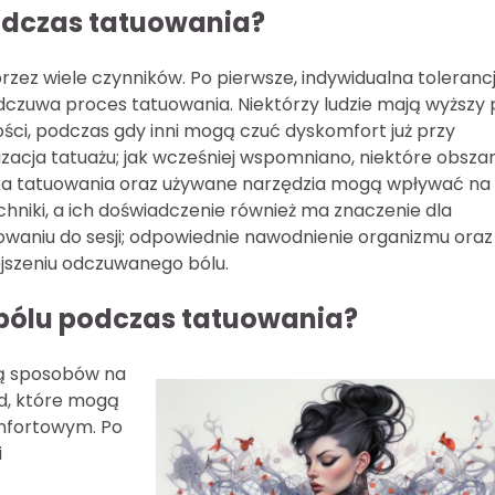
podczas tatuowania?
zez wiele czynników. Po pierwsze, indywidualna toleranc
dczuwa proces tatuowania. Niektórzy ludzie mają wyższy
ości, podczas gdy inni mogą czuć dyskomfort już przy
lizacja tatuażu; jak wcześniej wspomniano, niektóre obsza
hnika tatuowania oraz używane narzędzia mogą wpływać na
hniki, a ich doświadczenie również ma znaczenie dla
owaniu do sesji; odpowiednie nawodnienie organizmu oraz
jszeniu odczuwanego bólu.
 bólu podczas tatuowania?
ją sposobów na
od, które mogą
omfortowym. Po
i