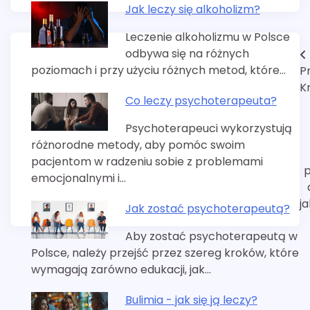
Jak leczy się alkoholizm?
Leczenie alkoholizmu w Polsce
odbywa się na różnych
Nawigacja
poziomach i przy użyciu różnych metod, które…
P
wpisu
K
Co leczy psychoterapeuta?
Psychoterapeuci wykorzystują
różnorodne metody, aby pomóc swoim
pacjentom w radzeniu sobie z problemami
p
emocjonalnymi i…
j
Jak zostać psychoterapeutą?
Aby zostać psychoterapeutą w
Polsce, należy przejść przez szereg kroków, które
wymagają zarówno edukacji, jak…
Bulimia - jak się ją leczy?