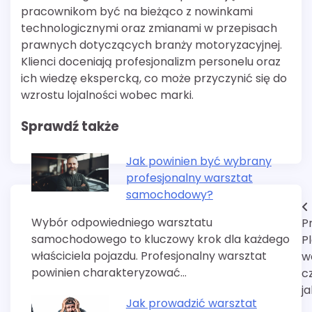
pracownikom być na bieżąco z nowinkami
technologicznymi oraz zmianami w przepisach
prawnych dotyczących branży motoryzacyjnej.
Klienci doceniają profesjonalizm personelu oraz
ich wiedzę ekspercką, co może przyczynić się do
wzrostu lojalności wobec marki.
Sprawdź także
Jak powinien być wybrany
profesjonalny warsztat
samochodowy?
Nawigacja
Wybór odpowiedniego warsztatu
P
wpisu
samochodowego to kluczowy krok dla każdego
P
właściciela pojazdu. Profesjonalny warsztat
w
powinien charakteryzować…
c
j
Jak prowadzić warsztat