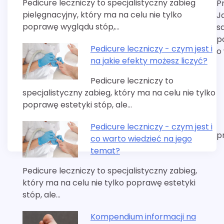
Pedicure leczniczy to specjalistyczny zabieg
P
wpisu
pielęgnacyjny, który ma na celu nie tylko
J
poprawę wyglądu stóp,…
s
p
Pedicure leczniczy - czym jest i
o
na jakie efekty możesz liczyć?
Pedicure leczniczy to
specjalistyczny zabieg, który ma na celu nie tylko
poprawę estetyki stóp, ale…
Pedicure leczniczy - czym jest i
p
co warto wiedzieć na jego
temat?
Pedicure leczniczy to specjalistyczny zabieg,
który ma na celu nie tylko poprawę estetyki
stóp, ale…
Kompendium informacji na