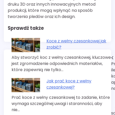
druku 3D oraz innych innowacyjnych metod
produkcji, które mogą wpłynąć na sposób
tworzenia pledów oraz ich design.
Sprawdź także
Koce z wełny czesankowej jak
zrobić?
Aby stworzyć koc z wełny czesankowej, kluczowe
Nawigacja
jest zgromadzenie odpowiednich materiałów,
P
wpisu
które zapewnią nie tylko…
il
k
Jak prać koce z wełny
a
czesankowej?
n
Prać koce z wełny czesankowej to zadanie, które
wymaga szczególnej uwagi i staranności, aby
nie…
s