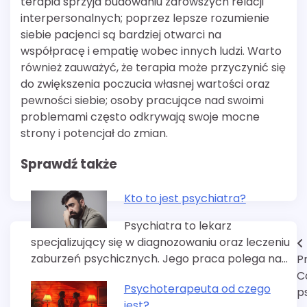
terapia sprzyja budowaniu zdrowszych relacji
interpersonalnych; poprzez lepsze rozumienie
siebie pacjenci są bardziej otwarci na
współpracę i empatię wobec innych ludzi. Warto
również zauważyć, że terapia może przyczynić się
do zwiększenia poczucia własnej wartości oraz
pewności siebie; osoby pracujące nad swoimi
problemami często odkrywają swoje mocne
strony i potencjał do zmian.
Sprawdź także
Kto to jest psychiatra?
Psychiatra to lekarz
specjalizujący się w diagnozowaniu oraz leczeniu
Nawigacja
zaburzeń psychicznych. Jego praca polega na…
P
wpisu
C
Psychoterapeuta od czego
p
jest?