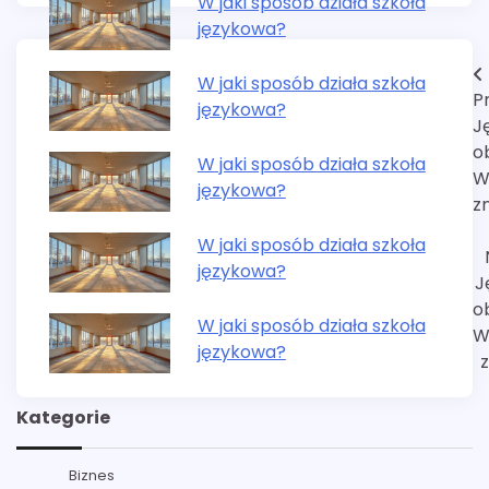
W jaki sposób działa szkoła
językowa?
Nawigacja
W jaki sposób działa szkoła
P
językowa?
wpisu
J
o
W jaki sposób działa szkoła
W
językowa?
z
W jaki sposób działa szkoła
językowa?
J
o
W jaki sposób działa szkoła
W
językowa?
Kategorie
Biznes