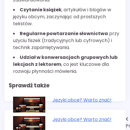
Czytanie książek
, artykułów i blogów w
języku obcym, zaczynając od prostszych
tekstów.
Regularne powtarzanie słownictwa
przy
użyciu fiszek (tradycyjnych lub cyfrowych) i
technik zapamiętywania.
Udział w konwersacjach grupowych lub
lekcjach z lektorem
, co jest kluczowe dla
rozwoju płynności mówienia.
Sprawdź także
Języki obce? Warto znać!
Nawigacja
Języki obce? Warto znać!
P