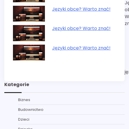
wpisu
J
Języki obce? Warto znać!
o
W
z
Języki obce? Warto znać!
Języki obce? Warto znać!
j
Kategorie
Biznes
Budownictwo
Dzieci