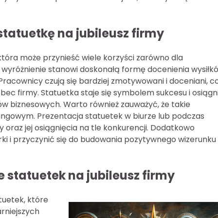
atuetkę na jubileusz firmy
 która może przynieść wiele korzyści zarówno dla
ju wyróżnienie stanowi doskonałą formę docenienia wysiłk
Pracownicy czują się bardziej zmotywowani i doceniani, c
bec firmy. Statuetka staje się symbolem sukcesu i osiągn
w biznesowych. Warto również zauważyć, że takie
ngowym. Prezentacja statuetek w biurze lub podczas
oraz jej osiągnięcia na tle konkurencji. Dodatkowo
rki i przyczynić się do budowania pozytywnego wizerunku
e statuetek na jubileusz firmy
tuetek, które
arniejszych