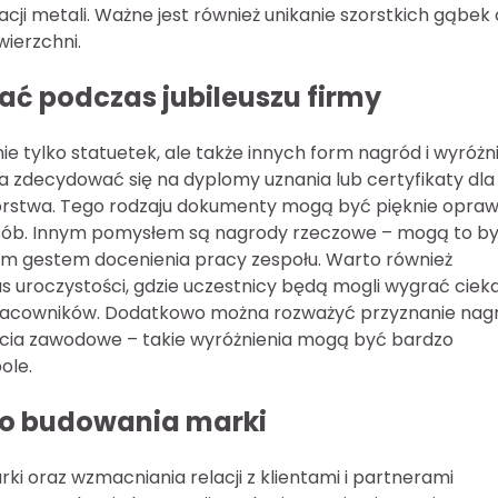
i metali. Ważne jest również unikanie szorstkich gąbek 
ierzchni.
ać podczas jubileuszu firmy
ie tylko statuetek, ale także innych form nagród i wyróżn
 zdecydować się na dyplomy uznania lub certyfikaty dla
iorstwa. Tego rodzaju dokumenty mogą być pięknie opra
sób. Innym pomysłem są nagrody rzeczowe – mogą to b
łym gestem docenienia pracy zespołu. Warto również
s uroczystości, gdzie uczestnicy będą mogli wygrać cie
pracowników. Dodatkowo można rozważyć przyznanie nag
ięcia zawodowe – takie wyróżnienia mogą być bardzo
ole.
 do budowania marki
ki oraz wzmacniania relacji z klientami i partnerami