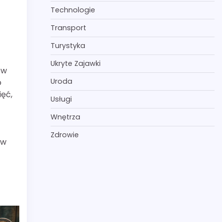
Technologie
Transport
Turystyka
Ukryte Zajawki
ów
Uroda
o
ięć,
Usługi
Wnętrza
Zdrowie
 w