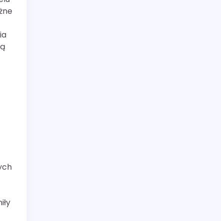
ażne
ia
ją
łych
iły