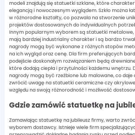
modeli znajdują się statuetki szklane, które charakter
elegancją i nowoczesnym wyglądem. Szkło można ł
w różnorodne kształty, co pozwala na stworzenie uni
projektów dostosowanych do indywidualnych potrzeb
Innym popularnym wyborem są statuetki metalowe, 
mają bardziej industrialny charakter i są bardzo trw
nagrody mogą być wykonane z różnych stopów meta
na ich wygląd oraz cenę. Dla firm preferujących bard
podejście doskonałym rozwiązaniem będą drewniane 
które dodają ciepła i przytulności każdemu wnętrzu.
nagrody mogą być rzeźbione lub malowane, co daje o
zwrócić uwagę na statuetki ceramiczne czy akrylowe
względu na swoją różnorodność i możliwość dostosow
Gdzie zamówić statuetkę na jubil
Zamawiając statuetkę na jubileusz firmy, warto zwr
wyborem dostawcy. Istnieje wiele firm specjalizującyc
przeprowadzić dokładne badania rynku przed podjęci