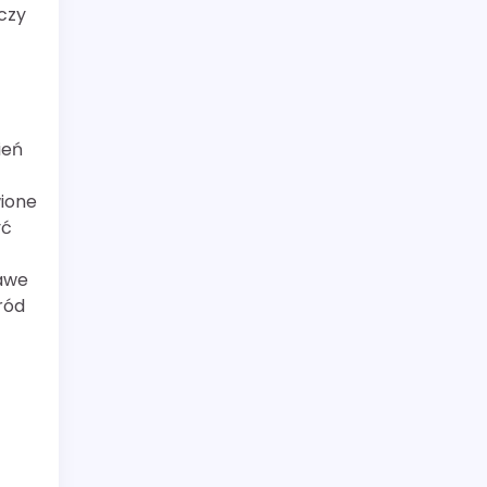
czy
ień
wione
yć
kawe
ród