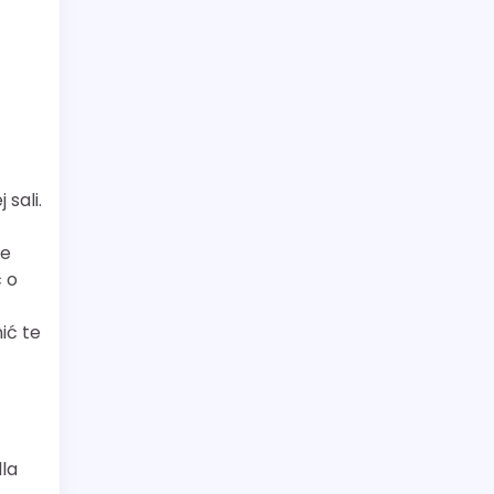
sali.
ie
 o
ić te
dla