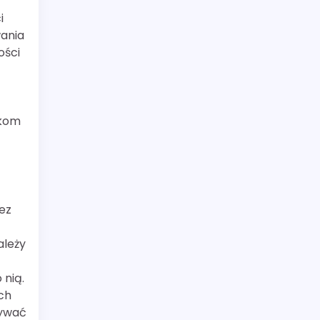
i
ania
ości
tkom
zez
ależy
 nią.
ch
żywać