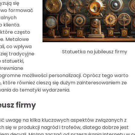
yzują się
atwo formować
kalnych
 klienta.
które często
ałe. Metalowe
li, co wpływa
Statuetka na jubileusz firmy
ziej tradycyjne
statuetki,
 Drewniane
gromne możliwości personalizacji. Oprócz tego warto
, które również cieszą się dużym zainteresowaniem ze
ania do tematyki wydarzenia.
eusz firmy
ócić uwagę na kilka kluczowych aspektów związanych z
h się w produkcji nagród i trofeów, dlatego dobrze jest
em decyzji. Można zacząć od przeszukania internetu w c