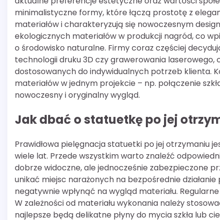
aktualne preferencje estetyczne oraz wartości społe
minimalistyczne formy, które łączą prostotę z elegan
materiałów i charakteryzują się nowoczesnym desi
ekologicznych materiałów w produkcji nagród, co wpi
o środowisko naturalne. Firmy coraz częściej decydu
technologii druku 3D czy grawerowania laserowego, 
dostosowanych do indywidualnych potrzeb klienta. K
materiałów w jednym projekcie – np. połączenie sz
nowoczesny i oryginalny wygląd.
Jak dbać o statuetkę po jej otrzy
Prawidłowa pielęgnacja statuetki po jej otrzymaniu je
wiele lat. Przede wszystkim warto znaleźć odpowiedn
dobrze widoczne, ale jednocześnie zabezpieczone p
unikać miejsc narażonych na bezpośrednie działanie
negatywnie wpłynąć na wygląd materiału. Regularne cz
W zależności od materiału wykonania należy stosowa
najlepsze będą delikatne płyny do mycia szkła lub 