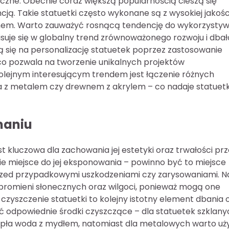
czne. Obecnie coraz większą popularnością cieszą się
cją. Takie statuetki często wykonane są z wysokiej jakośc
gnem. Warto zauważyć rosnącą tendencję do wykorzystyw
suje się w globalny trend zrównoważonego rozwoju i dbał
ją się na personalizację statuetek poprzez zastosowanie
co pozwala na tworzenie unikalnych projektów
olejnym interesującym trendem jest łączenie różnych
kła z metalem czy drewnem z akrylem – co nadaje statue
maniu
st kluczowa dla zachowania jej estetyki oraz trwałości pr
ie miejsce do jej eksponowania – powinno być to miejsce
rzed przypadkowymi uszkodzeniami czy zarysowaniami. N
 promieni słonecznych oraz wilgoci, ponieważ mogą one
yszczenie statuetki to kolejny istotny element dbania o
ć odpowiednie środki czyszczące – dla statuetek szklany
ciepła woda z mydłem, natomiast dla metalowych warto u