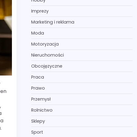
Hobby
Imprezy
Marketing i reklama
Moda
Motoryzacja
Nieruchomości
Obcojęzyczne
Praca
r
Prawo
ten
Przemysł
,
Rolnictwo
a
na
Sklepy
.
Sport