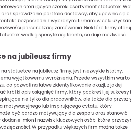
rnetowych oferujących szeroki asortyment statuetek. W
ów oraz sprawdzenie portfolio dostawcy, aby upewnić się o
kontakt bezpośredni z wybranymi firmami w celu uzyskan
żliwości personalizacji zamówienia. Niektóre firmy oferu
tatuetek według specyfikacji klienta, co daje możliwość
e na jubileusz firmy
 statuetce na jubileusz firmy, jest niezwykle istotny,
emu wyjątkowemu wyróżnieniu. Przede wszystkim warto
, co pozwoli na łatwe zidentyfikowanie okazji, z jakiej
rótki opis osiągnięć firmy, który podkreśli jej sukcesy i
pirujące nie tylko dla pracowników, ale także dla przysz
a motywacyjnego lub inspirującego cytatu, który
nt może być bardzo motywujący dla zespołu oraz stanowić
dodanie imion i nazwisk kluczowych osób, które przyczyn
i wdzięczności. W przypadku większych firm można także