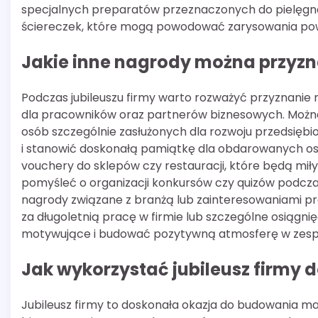
specjalnych preparatów przeznaczonych do pielęgnacj
ściereczek, które mogą powodować zarysowania pow
Jakie inne nagrody można przyzn
Podczas jubileuszu firmy warto rozważyć przyznanie n
dla pracowników oraz partnerów biznesowych. Można
osób szczególnie zasłużonych dla rozwoju przedsięb
i stanowić doskonałą pamiątkę dla obdarowanych o
vouchery do sklepów czy restauracji, które będą mi
pomyśleć o organizacji konkursów czy quizów podcza
nagrody związane z branżą lub zainteresowaniami 
za długoletnią pracę w firmie lub szczególne osiągn
motywujące i budować pozytywną atmosferę w zesp
Jak wykorzystać jubileusz firmy
Jubileusz firmy to doskonała okazja do budowania mar