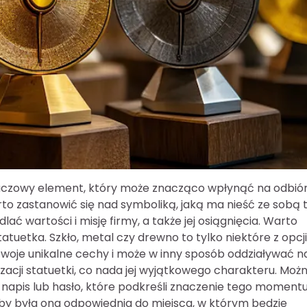
kluczowy element, który może znacząco wpłynąć na odbió
o zastanowić się nad symboliką, jaką ma nieść ze sobą 
ć wartości i misję firmy, a także jej osiągnięcia. Warto
atuetka. Szkło, metal czy drewno to tylko niektóre z opcji
woje unikalne cechy i może w inny sposób oddziaływać n
zacji statuetki, co nada jej wyjątkowego charakteru. Moż
ki napis lub hasło, które podkreśli znaczenie tego momentu
aby była ona odpowiednia do miejsca, w którym będzie