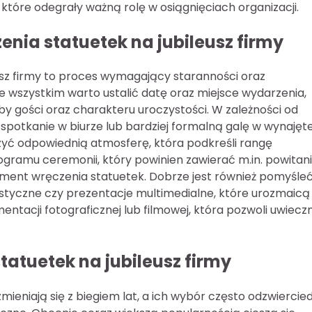
które odegrały ważną rolę w osiągnięciach organizacji.
nia statuetek na jubileusz firmy
usz firmy to proces wymagający staranności oraz
 wszystkim warto ustalić datę oraz miejsce wydarzenia,
y gości oraz charakteru uroczystości. W zależności od
otkanie w biurze lub bardziej formalną galę w wynajętej 
rzyć odpowiednią atmosferę, która podkreśli rangę
gramu ceremonii, który powinien zawierać m.in. powitan
oment wręczenia statuetek. Dobrze jest również pomyśleć
ystyczne czy prezentacje multimedialne, które urozmaicą
tacji fotograficznej lub filmowej, która pozwoli uwieczn
tatuetek na jubileusz firmy
mieniają się z biegiem lat, a ich wybór często odzwiercie