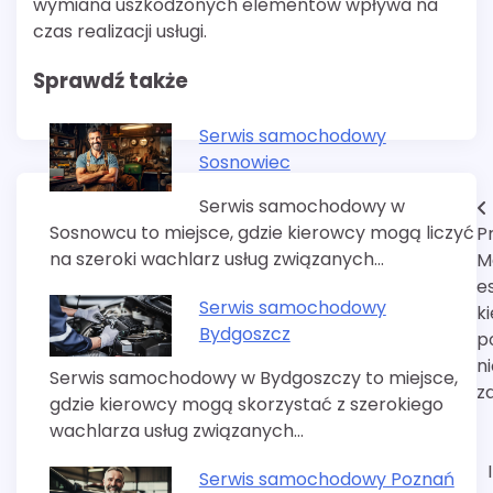
wymiana uszkodzonych elementów wpływa na
czas realizacji usługi.
Sprawdź także
Serwis samochodowy
Sosnowiec
Serwis samochodowy w
Nawigacja
Sosnowcu to miejsce, gdzie kierowcy mogą liczyć
P
wpisu
na szeroki wachlarz usług związanych…
M
e
Serwis samochodowy
k
Bydgoszcz
p
n
Serwis samochodowy w Bydgoszczy to miejsce,
z
gdzie kierowcy mogą skorzystać z szerokiego
wachlarza usług związanych…
Serwis samochodowy Poznań