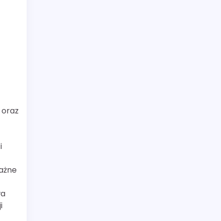
 oraz
i
Ważne
wa
i