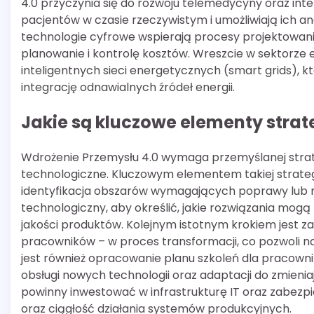
4.0 przyczynia się do rozwoju telemedycyny oraz int
pacjentów w czasie rzeczywistym i umożliwiają ich an
technologie cyfrowe wspierają procesy projektowan
planowanie i kontrolę kosztów. Wreszcie w sektorze 
inteligentnych sieci energetycznych (smart grids), 
integrację odnawialnych źródeł energii.
Jakie są kluczowe elementy strat
Wdrożenie Przemysłu 4.0 wymaga przemyślanej strate
technologiczne. Kluczowym elementem takiej strategi
identyfikacja obszarów wymagających poprawy lub m
technologiczny, aby określić, jakie rozwiązania mogą
jakości produktów. Kolejnym istotnym krokiem jest z
pracowników – w proces transformacji, co pozwoli na
jest również opracowanie planu szkoleń dla pracown
obsługi nowych technologii oraz adaptacji do zmien
powinny inwestować w infrastrukturę IT oraz zabezp
oraz ciągłość działania systemów produkcyjnych.