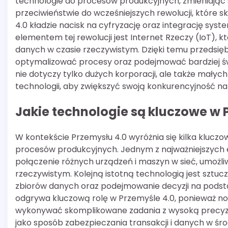
technologie do procesów produkcyjnych, zmieniając s
przeciwieństwie do wcześniejszych rewolucji, które sk
4.0 kładzie nacisk na cyfryzację oraz integrację s
elementem tej rewolucji jest Internet Rzeczy (IoT),
danych w czasie rzeczywistym. Dzięki temu przedsię
optymalizować procesy oraz podejmować bardziej św
nie dotyczy tylko dużych korporacji, ale także małyc
technologii, aby zwiększyć swoją konkurencyjność na
Jakie technologie są kluczowe w 
W kontekście Przemysłu 4.0 wyróżnia się kilka kluczo
procesów produkcyjnych. Jednym z najważniejszych e
połączenie różnych urządzeń i maszyn w sieć, umożl
rzeczywistym. Kolejną istotną technologią jest sztucz
zbiorów danych oraz podejmowanie decyzji na pods
odgrywa kluczową rolę w Przemyśle 4.0, ponieważ n
wykonywać skomplikowane zadania z wysoką precyzją
jako sposób zabezpieczania transakcji i danych w ś