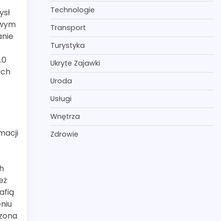
Technologie
ysł
owym
Transport
anie
Turystyka
.0
Ukryte Zajawki
ych
Uroda
Usługi
Wnętrza
macji
Zdrowie
ch
eż
afią
niu
rzona