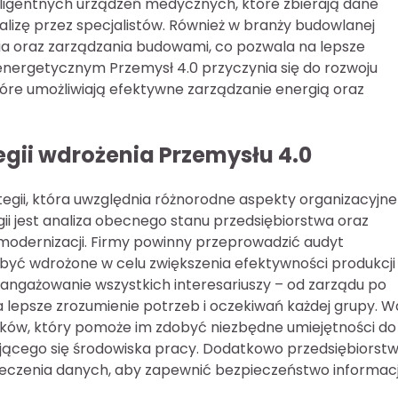
eligentnych urządzeń medycznych, które zbierają dane
alizę przez specjalistów. Również w branży budowlanej
ia oraz zarządzania budowami, co pozwala na lepsze
energetycznym Przemysł 4.0 przyczynia się do rozwoju
które umożliwiają efektywne zarządzanie energią oraz
egii wdrożenia Przemysłu 4.0
gii, która uwzględnia różnorodne aspekty organizacyjne
i jest analiza obecnego stanu przedsiębiorstwa oraz
odernizacji. Firmy powinny przeprowadzić audyt
 być wdrożone w celu zwiększenia efektywności produkcji 
aangażowanie wszystkich interesariuszy – od zarządu po
 lepsze zrozumienie potrzeb i oczekiwań każdej grupy. 
ików, który pomoże im zdobyć niezbędne umiejętności do
iającego się środowiska pracy. Dodatkowo przedsiębiorst
ieczenia danych, aby zapewnić bezpieczeństwo informacj