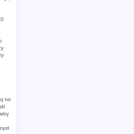
.0
o
ty
zy
ją na
ęki
zeby
mysł