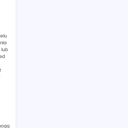
elu
nia
 lub
ed
ż
w
mogą