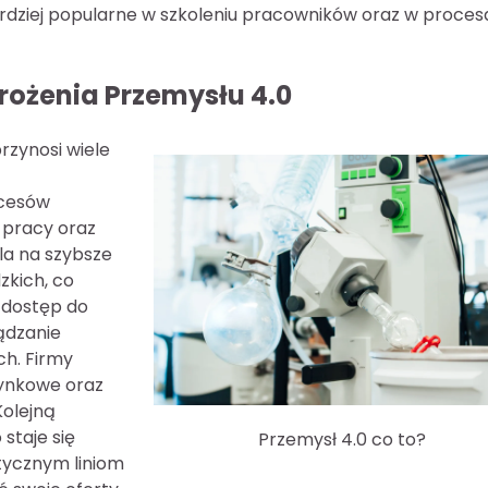
bardziej popularne w szkoleniu pracowników oraz w proce
drożenia Przemysłu 4.0
rzynosi wiele
ocesów
 pracy oraz
la na szybsze
zkich, co
, dostęp do
ądzanie
h. Firmy
rynkowe oraz
Kolejną
staje się
Przemysł 4.0 co to?
stycznym liniom