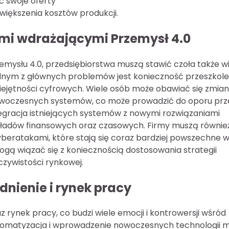
 swoje oferty
większenia kosztów produkcji.
ami wdrażającymi Przemysł 4.0
mysłu 4.0, przedsiębiorstwa muszą stawić czoła także wi
dnym z głównych problemów jest konieczność przeszkole
ejętności cyfrowych. Wiele osób może obawiać się zmian
nowoczesnych systemów, co może prowadzić do oporu prz
tegracja istniejących systemów z nowymi rozwiązaniami
ładów finansowych oraz czasowych. Firmy muszą równie
eratakami, które stają się coraz bardziej powszechne 
gą wiązać się z koniecznością dostosowania strategii
zywistości rynkowej.
dnienie i rynek pracy
rynek pracy, co budzi wiele emocji i kontrowersji wśród
utomatyzacja i wprowadzenie nowoczesnych technologii 