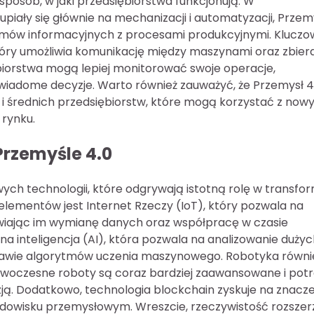
posób, w jaki przedsiębiorstwa funkcjonują. W
upiały się głównie na mechanizacji i automatyzacji, Przem
ystemów informacyjnych z procesami produkcyjnymi. Klucz
 który umożliwia komunikację między maszynami oraz zbier
biorstwa mogą lepiej monitorować swoje operacje,
iadome decyzje. Warto również zauważyć, że Przemysł 4
h i średnich przedsiębiorstw, które mogą korzystać z now
 rynku.
Przemyśle 4.0
wych technologii, które odgrywają istotną rolę w transfor
lementów jest Internet Rzeczy (IoT), który pozwala na
iwiając im wymianę danych oraz współpracę w czasie
na inteligencja (AI), która pozwala na analizowanie duży
tawie algorytmów uczenia maszynowego. Robotyka równi
owoczesne roboty są coraz bardziej zaawansowane i potr
. Dodatkowo, technologia blockchain zyskuje na znacze
rodowisku przemysłowym. Wreszcie, rzeczywistość rozsze