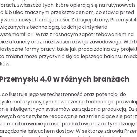
orach, zwłaszcza tych, które opierają się na rutynowych
ć lub ulec znacznym przekształceniom, co stawia przed
wania nowych umiejętności. Z drugiej strony, Przemysł 4
ązanych z technologią, takich jak inżynieria
 systemami IoT. Wraz z rosnącym zapotrzebowaniem na
ścieżki kariery oraz możliwości rozwoju zawodowego. Wart
lastyczne formy pracy, takie jak praca zdalna czy projek
ka zmiana może przyczynić się do lepszego balansu międ
ków.
 Przemysłu 4.0 w różnych branżach
 co ilustruje jego wszechstronność oraz potencjał do
emyśle motoryzacyjnym nowoczesne technologie pozwala
ie inteligentnych systemów zarządzania produkcją. Dzi
ażowych oraz szybsze reagowanie na zmieniające się potr
wia monitorowanie jakości produktów oraz optymalizację
 zarządzanie łańcuchem dostaw. W sektorze zdrowia Prze