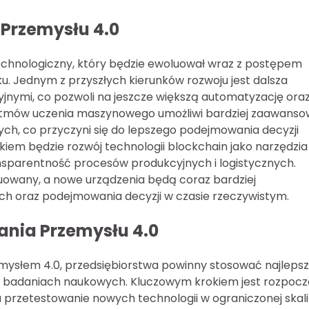
u Przemysłu 4.0
technologiczny, który będzie ewoluował wraz z postępem
u. Jednym z przyszłych kierunków rozwoju jest dalsza
cyjnymi, co pozwoli na jeszcze większą automatyzację ora
orytmów uczenia maszynowego umożliwi bardziej zaawans
h, co przyczyni się do lepszego podejmowania decyzji
kiem będzie rozwój technologii blockchain jako narzędzia
nsparentność procesów produkcyjnych i logistycznych.
nuowany, a nowe urządzenia będą coraz bardziej
ch oraz podejmowania decyzji w czasie rzeczywistym.
żania Przemysłu 4.0
mysłem 4.0, przedsiębiorstwa powinny stosować najleps
az badaniach naukowych. Kluczowym krokiem jest rozpocz
 przetestowanie nowych technologii w ograniczonej skali