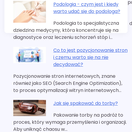
p
Podologia - czym jest i kiedy
warto udać się do podologa?
Podologia to specjalistyczna
d
dziedzina medycyny, która koncentruje się na
diagnostyce oraz leczeniu schorzeń stóp i…
Co to jest pozycjonowanie stron
i czemu warto się na nie
decydować?
Pozycjonowanie stron internetowych, znane
również jako SEO (Search Engine Optimization),
to proces optymalizacji witryn internetowych…
Jak się spakować do torby?
Pakowanie torby na podróż to
proces, który wymaga przemyślenia i organizacji.
Aby uniknąć chaosu w…