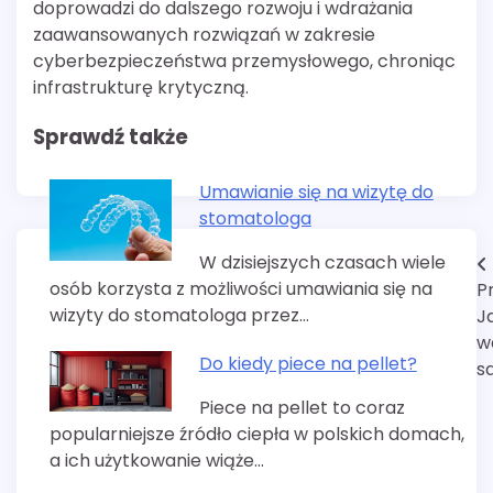
doprowadzi do dalszego rozwoju i wdrażania
zaawansowanych rozwiązań w zakresie
cyberbezpieczeństwa przemysłowego, chroniąc
infrastrukturę krytyczną.
Sprawdź także
Umawianie się na wizytę do
stomatologa
W dzisiejszych czasach wiele
Nawigacja
osób korzysta z możliwości umawiania się na
P
wpisu
wizyty do stomatologa przez…
J
w
Do kiedy piece na pellet?
s
Piece na pellet to coraz
popularniejsze źródło ciepła w polskich domach,
a ich użytkowanie wiąże…