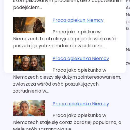
skomplikowanym procesem, ale z odpowiednim
P
wpisu
podejściem…
A
N
Praca opiekun Niemcy
g
k
Praca jako opiekun w
Niemczech to atrakcyjna opcja dla wielu osób
poszukujących zatrudnienia w sektorze…
N
Praca opiekunka Niemcy
z
Praca jako opiekunka w
Niemczech cieszy się dużym zainteresowaniem,
zwłaszcza wśród osób poszukujących
zatrudnienia w…
Praca opiekunka Niemcy
Praca jako opiekunka w
Niemczech staje się coraz bardziej popularna, a
wiele osób zastanawia się,…