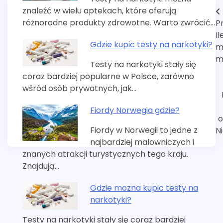
znaleźć w wielu aptekach, które oferują
Nawigacja
różnorodne produkty zdrowotne. Warto zwrócić…
P
wpisu
I
Gdzie kupic testy na narkotyki?
m
m
Testy na narkotyki stały się
coraz bardziej popularne w Polsce, zarówno
wśród osób prywatnych, jak…
Fiordy Norwegia gdzie?
o
Fiordy w Norwegii to jedne z
N
najbardziej malowniczych i
znanych atrakcji turystycznych tego kraju.
Znajdują…
Gdzie mozna kupic testy na
narkotyki?
Testy na narkotyki stały się coraz bardziej