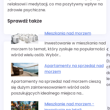
relaksowi i medytacji, co ma pozytywny wpływ na
zdrowie psychiczne.
Sprawdź także
Mieszkania nad morzem
Inwestowanie w mieszkania nad
morzem to temat, który zyskuje na popularności
Nawigacja
wśród wielu osób. Wybór…
P
wpisu
D
Apartamenty na sprzedaż nad
c
morzem
d
l
Apartamenty na sprzedaż nad morzem cieszą
o
się dużym zainteresowaniem wśród osób
poszukujących idealnego miejsca na…
Mieszkanie nad morzem -
b
inwestycja na lata?