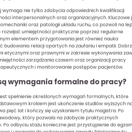
 wymaga nie tylko zdobycia odpowiednich kwalifikacji
ętności interpersonalnych oraz organizacyjnych. Kluczowe 
omechaniki oraz patologii układu ruchu, co pozwoli na le
rozwijać umiejętności praktyczne poprzez regularne
żnym elementem przygotowania jest również nauka
 budowania relacji opartych na zaufaniu i empatii. Dobr
ami etycznymi oraz prawnymi w zakresie wykonywania za
miejętności zarządzania czasem oraz organizacji pracy
terapeutycznych i monitorowanie postępów pacjentów.
e są wymagania formalne do pracy?
 jest spełnienie określonych wymagań formalnych, które
e podstawowym krokiem jest ukończenie studiów wyższych n
a pięć lat i kończy się uzyskaniem tytułu magistra. Po
zawodowy, który pozwala na zdobycie praktycznych
 Po odbyciu stażu konieczne jest przystąpienie do egza
we i uprawnia do wykonywania zawodu fizjoterapeuty.