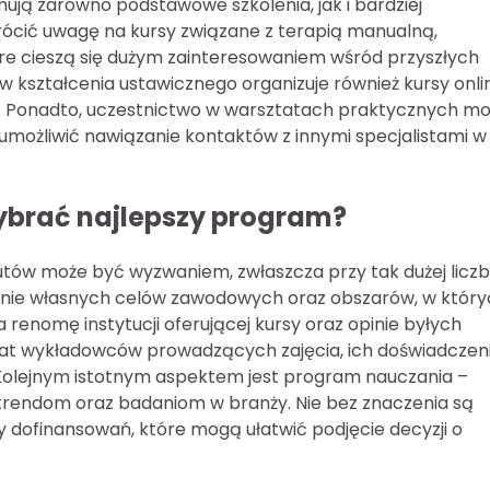
mują zarówno podstawowe szkolenia, jak i bardziej
cić uwagę na kursy związane z terapią manualną,
tóre cieszą się dużym zainteresowaniem wśród przyszłych
w kształcenia ustawicznego organizuje również kursy onli
u. Ponadto, uczestnictwo w warsztatach praktycznych m
ożliwić nawiązanie kontaktów z innymi specjalistami w
wybrać najlepszy program?
tów może być wyzwaniem, zwłaszcza przy tak dużej liczb
lenie własnych celów zawodowych oraz obszarów, w któr
renomę instytucji oferującej kursy oraz opinie byłych
emat wykładowców prowadzących zajęcia, ich doświadczen
. Kolejnym istotnym aspektem jest program nauczania –
trendom oraz badaniom w branży. Nie bez znaczenia są
 dofinansowań, które mogą ułatwić podjęcie decyzji o