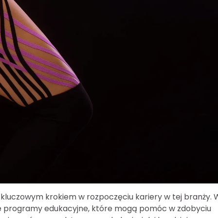
 kluczowym krokiem w rozpoczęciu kariery w tej branży. 
odne programy edukacyjne, które mogą pomóc w zdobyciu