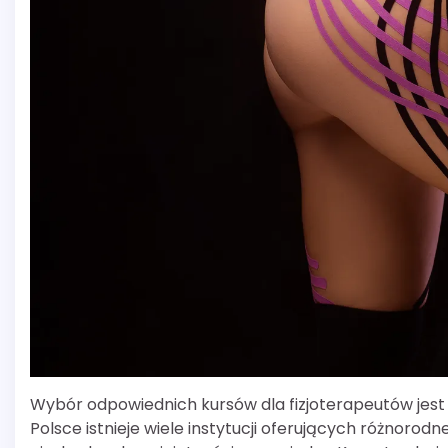
Wybór odpowiednich kursów dla fizjoterapeutów jest
Polsce istnieje wiele instytucji oferujących różnor