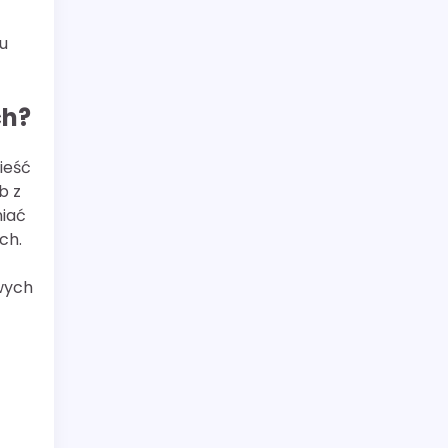
u
ch?
ieść
b z
niać
ch.
owych