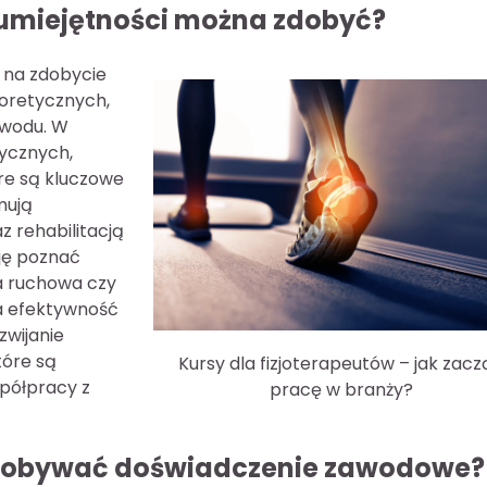
e umiejętności można zdobyć?
 na zdobycie
eoretycznych,
awodu. W
ycznych,
óre są kluczowe
mują
z rehabilitacją
zję poznać
a ruchowa czy
a efektywność
zwijanie
tóre są
Kursy dla fizjoterapeutów – jak zac
spółpracy z
pracę w branży?
k zdobywać doświadczenie zawodowe?