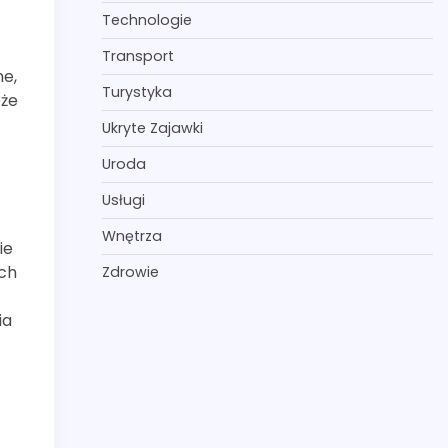
Technologie
Transport
ne,
Turystyka
oże
Ukryte Zajawki
Uroda
Usługi
Wnętrza
ie
ych
Zdrowie
ia