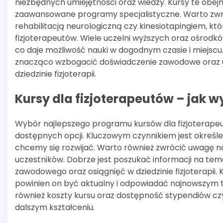
niezbędnych umiejętności oraz wiedzy. Kursy te obej
zaawansowane programy specjalistyczne. Warto zwró
rehabilitacją neurologiczną czy kinesiotapingiem, k
fizjoterapeutów. Wiele uczelni wyższych oraz ośrodkó
co daje możliwość nauki w dogodnym czasie i miejsc
znacząco wzbogacić doświadczenie zawodowe oraz um
dziedzinie fizjoterapii.
Kursy dla fizjoterapeutów – jak 
Wybór najlepszego programu kursów dla fizjoterapeu
dostępnych opcji. Kluczowym czynnikiem jest okreś
chcemy się rozwijać. Warto również zwrócić uwagę na 
uczestników. Dobrze jest poszukać informacji na t
zawodowego oraz osiągnięć w dziedzinie fizjoterapii
powinien on być aktualny i odpowiadać najnowszym 
również koszty kursu oraz dostępność stypendiów czy
dalszym kształceniu.