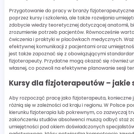
Przygotowanie do pracy w branży fizjoterapeutycznej
poprzez kursy i szkolenia, ale także rozwijania umiej
zdobycie wiedzy teoretycznej dotyczącej anatomii, bi
zrozumienie potrzeb pacjentów. Równocześnie warto 
ćwiczenia i praktyki w placówkach medycznych. Wa
efektywnej komunikacji z pacjentami oraz umiejętność
jest także zapoznać się z obowiązującymi standard
fizjoterapeuty. Przydatne mogą okazać się również u
własnej, co pozwoli na efektywne planowanie sesji 
Kursy dla fizjoterapeutów – jaki
Aby rozpocząć pracę jako fizjoterapeuta, konieczne
różnią się w zależności od kraju i regionu. W Polsc
kierunku fizjoterapia lub pokrewnym, co zazwyczaj trw
zakończeniu studiów absolwenci muszą odbyć staż 
umiejętności pod okiem doświadczonych specjalistów.
państwowego, który potwierdza kompetencje zawodo