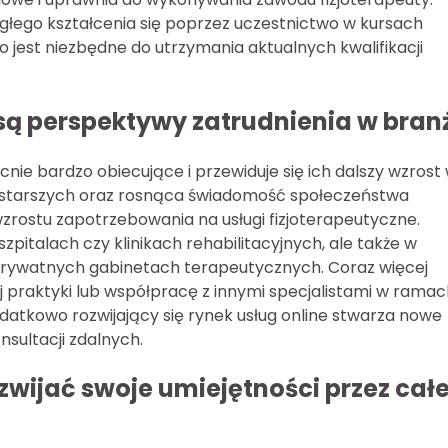
łego kształcenia się poprzez uczestnictwo w kursach
 jest niezbędne do utrzymania aktualnych kwalifikacji
e są perspektywy zatrudnienia w bran
nie bardzo obiecujące i przewiduje się ich dalszy wzrost
b starszych oraz rosnąca świadomość społeczeństwa
 wzrostu zapotrzebowania na usługi fizjoterapeutyczne.
zpitalach czy klinikach rehabilitacyjnych, ale także w
prywatnych gabinetach terapeutycznych. Coraz więcej
j praktyki lub współpracę z innymi specjalistami w ramac
atkowo rozwijający się rynek usług online stwarza nowe
nsultacji zdalnych.
ozwijać swoje umiejętności przez cał