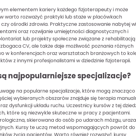
ym elementem kariery każdego fizjoterapeuty i może
ów warto rozważyć praktyki lub staże w placówkach
jne czy ośrodki zdrowia. Praktyczne zastosowanie nabytej w
entami oraz rozwijanie umiejętności diagnostycznych i
ntariat lub projekty społeczne związane z rehabilitacją
wzbogaca CV, ale także daje możliwość poznania różnych
wo w konferencjach oraz warsztatach branżowych to kol
w z innymi profesjonalistami w dziedzinie fizjoterapii.
 są najpopularniejsze specjalizacje?
ć uwagę na popularne specjalizacje, które mogą znacząco
ściej wybieranych obszarów znajduje się terapia manual
raz dysfunkcji układu ruchu. Uczestnicy kursów z tej dzied
ch, które są niezwykle skuteczne w pracy z pacjentami.
neurologiczna, skierowana do osób po udarach mózgu, uraz
jnych. Kursy te uczą metod wspomagających powrót do
unków życia pacjentów. Warto również rozważyć kursy