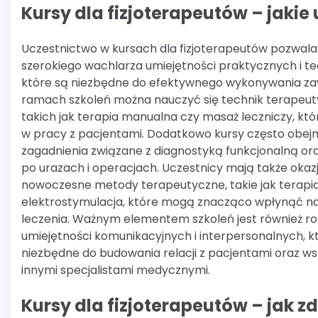
Kursy dla fizjoterapeutów – jaki
Uczestnictwo w kursach dla fizjoterapeutów pozwala
szerokiego wachlarza umiejętności praktycznych i t
które są niezbędne do efektywnego wykonywania z
ramach szkoleń można nauczyć się technik terapeut
takich jak terapia manualna czy masaż leczniczy, kt
w pracy z pacjentami. Dodatkowo kursy często obej
zagadnienia związane z diagnostyką funkcjonalną ora
po urazach i operacjach. Uczestnicy mają także oka
nowoczesne metody terapeutyczne, takie jak terapi
elektrostymulacja, które mogą znacząco wpłynąć n
leczenia. Ważnym elementem szkoleń jest również ro
umiejętności komunikacyjnych i interpersonalnych, k
niezbędne do budowania relacji z pacjentami oraz w
innymi specjalistami medycznymi.
Kursy dla fizjoterapeutów – ja