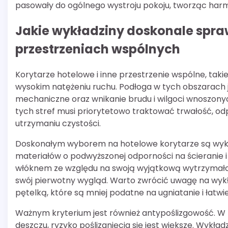
pasowały do ogólnego wystroju pokoju, tworząc harm
Jakie wykładziny doskonale spra
przestrzeniach wspólnych
Korytarze hotelowe i inne przestrzenie wspólne, takie
wysokim natężeniu ruchu. Podłoga w tych obszarach j
mechaniczne oraz wnikanie brudu i wilgoci wnoszony
tych stref musi priorytetowo traktować trwałość, o
utrzymaniu czystości.
Doskonałym wyborem na hotelowe korytarze są wykła
materiałów o podwyższonej odporności na ścieranie i
włóknem ze względu na swoją wyjątkową wytrzymałość
swój pierwotny wygląd. Warto zwrócić uwagę na wykła
pętelką, które są mniej podatne na ugniatanie i łatwie
Ważnym kryterium jest również antypoślizgowość. W 
deszczu, ryzyko poślizgnięcia się jest większe. Wykł