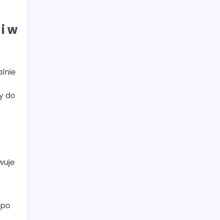
i w
alnie
y do
wuje
 po