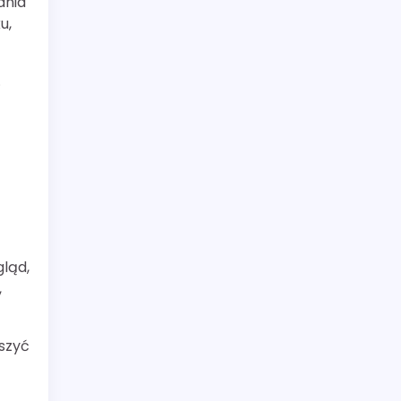
ania
u,
.
gląd,
,
szyć