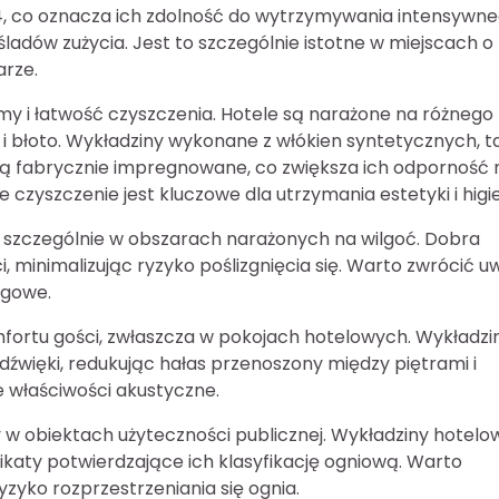
t 34, co oznacza ich zdolność do wytrzymywania intensywn
śladów zużycia. Jest to szczególnie istotne w miejscach o
arze.
my i łatwość czyszczenia. Hotele są narażone na różnego
 i błoto. Wykładziny wykonane z włókien syntetycznych, t
b są fabrycznie impregnowane, co zwiększa ich odporność 
e czyszczenie jest kluczowe dla utrzymania estetyki i higi
, szczególnie w obszarach narażonych na wilgoć. Dobra
minimalizując ryzyko poślizgnięcia się. Warto zwrócić 
zgowe.
mfortu gości, zwłaszcza w pokojach hotelowych. Wykładzi
 dźwięki, redukując hałas przenoszony między piętrami i
e właściwości akustyczne.
 obiektach użyteczności publicznej. Wykładziny hotelo
katy potwierdzające ich klasyfikację ogniową. Warto
yzyko rozprzestrzeniania się ognia.