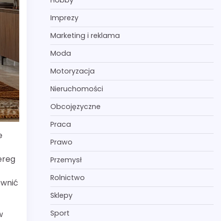
Hobby
Imprezy
Marketing i reklama
Moda
Motoryzacja
Nieruchomości
Obcojęzyczne
Praca
e
Prawo
ereg
Przemysł
Rolnictwo
ewnić
Sklepy
Sport
w