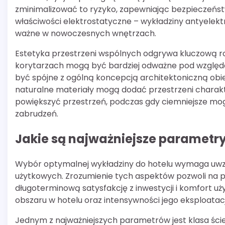
zminimalizować to ryzyko, zapewniając bezpieczeńs
właściwości elektrostatyczne – wykładziny antyelekt
ważne w nowoczesnych wnętrzach.
Estetyka przestrzeni wspólnych odgrywa kluczową ro
korytarzach mogą być bardziej odważne pod względem
być spójne z ogólną koncepcją architektoniczną obi
naturalne materiały mogą dodać przestrzeni charakte
powiększyć przestrzeń, podczas gdy ciemniejsze mo
zabrudzeń.
Jakie są najważniejsze parametry
Wybór optymalnej wykładziny do hotelu wymaga uwz
użytkowych. Zrozumienie tych aspektów pozwoli na po
długoterminową satysfakcję z inwestycji i komfort u
obszaru w hotelu oraz intensywności jego eksploatacj
Jednym z najważniejszych parametrów jest klasa ści