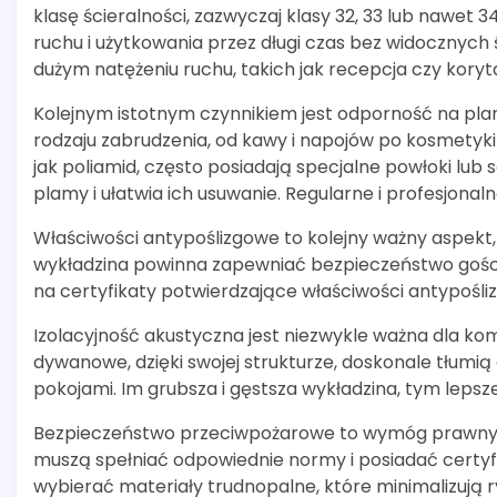
klasę ścieralności, zazwyczaj klasy 32, 33 lub nawe
ruchu i użytkowania przez długi czas bez widocznych 
dużym natężeniu ruchu, takich jak recepcja czy koryt
Kolejnym istotnym czynnikiem jest odporność na pla
rodzaju zabrudzenia, od kawy i napojów po kosmetyki
jak poliamid, często posiadają specjalne powłoki lu
plamy i ułatwia ich usuwanie. Regularne i profesjonaln
Właściwości antypoślizgowe to kolejny ważny aspekt
wykładzina powinna zapewniać bezpieczeństwo gości, 
na certyfikaty potwierdzające właściwości antypośli
Izolacyjność akustyczna jest niezwykle ważna dla ko
dywanowe, dzięki swojej strukturze, doskonale tłumią
pokojami. Im grubsza i gęstsza wykładzina, tym lepsz
Bezpieczeństwo przeciwpożarowe to wymóg prawny w
muszą spełniać odpowiednie normy i posiadać certyfi
wybierać materiały trudnopalne, które minimalizują r