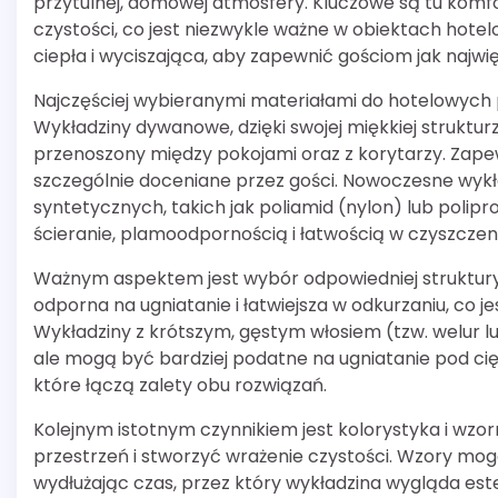
przytulnej, domowej atmosfery. Kluczowe są tu komfo
czystości, co jest niezwykle ważne w obiektach hot
ciepła i wyciszająca, aby zapewnić gościom jak najwi
Najczęściej wybieranymi materiałami do hotelowych p
Wykładziny dywanowe, dzięki swojej miękkiej strukturz
przenoszony między pokojami oraz z korytarzy. Zape
szczególnie doceniane przez gości. Nowoczesne wykł
syntetycznych, takich jak poliamid (nylon) lub polip
ścieranie, plamoodpornością i łatwością w czyszczeni
Ważnym aspektem jest wybór odpowiedniej struktury w
odporna na ugniatanie i łatwiejsza w odkurzaniu, co 
Wykładziny z krótszym, gęstym włosiem (tzw. welur lu
ale mogą być bardziej podatne na ugniatanie pod cię
które łączą zalety obu rozwiązań.
Kolejnym istotnym czynnikiem jest kolorystyka i wz
przestrzeń i stworzyć wrażenie czystości. Wzory mo
wydłużając czas, przez który wykładzina wygląda estet