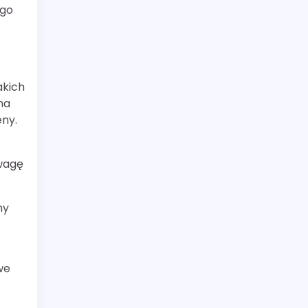
ego
akich
na
eny.
uwagę
ny
we