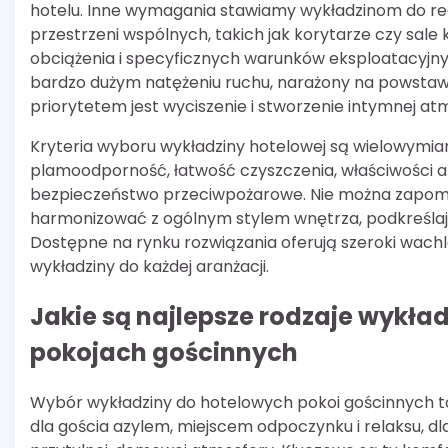
hotelu. Inne wymagania stawiamy wykładzinom do rece
przestrzeni wspólnych, takich jak korytarze czy sale 
obciążenia i specyficznych warunków eksploatacyjny
bardzo dużym natężeniu ruchu, narażony na powstawa
priorytetem jest wyciszenie i stworzenie intymnej at
Kryteria wyboru wykładziny hotelowej są wielowymiar
plamoodporność, łatwość czyszczenia, właściwości an
bezpieczeństwo przeciwpożarowe. Nie można zapomi
harmonizować z ogólnym stylem wnętrza, podkreślają
Dostępne na rynku rozwiązania oferują szeroki wachl
wykładziny do każdej aranżacji.
Jakie są najlepsze rodzaje wykł
pokojach gościnnych
Wybór wykładziny do hotelowych pokoi gościnnych to
dla gościa azylem, miejscem odpoczynku i relaksu, d