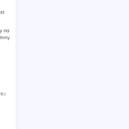
st
y na
winny
h i