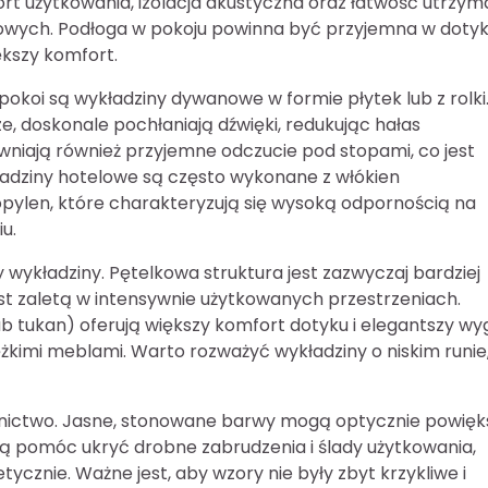
rt użytkowania, izolacja akustyczna oraz łatwość utrzym
elowych. Podłoga w pokoju powinna być przyjemna w dotyk
ększy komfort.
okoi są wykładziny dywanowe w formie płytek lub z rolki
e, doskonale pochłaniają dźwięki, redukując hałas
wniają również przyjemne odczucie pod stopami, co jest
adziny hotelowe są często wykonane z włókien
ropylen, które charakteryzują się wysoką odpornością na
u.
ykładziny. Pętelkowa struktura jest zazwyczaj bardziej
jest zaletą w intensywnie użytkowanych przestrzeniach.
b tukan) oferują większy komfort dotyku i elegantszy wy
żkimi meblami. Warto rozważyć wykładziny o niskim runie
ornictwo. Jasne, stonowane barwy mogą optycznie powięk
gą pomóc ukryć drobne zabrudzenia i ślady użytkowania,
ycznie. Ważne jest, aby wzory nie były zbyt krzykliwe i