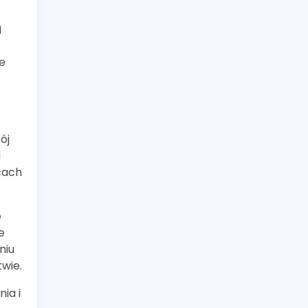
h
e
ój
i
scach
e
e
niu
twie.
ia i