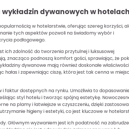
ia wykładzin dywanowych w hotelac
pularnością w hotelarstwie, oferując szereg korzyści, al
nanie tych aspektów pozwoli na świadomy wybór i
krycia podłogowego.
 ich zdolność do tworzenia przytulnej i luksusowej
ują, znacząco podnoszą komfort gości, sprawiając, że pok
 Wykładziny dywanowe mają również doskonałe właściwośc
c hałas i zapewniając ciszę, która jest tak cenna w miej
w i faktur dostępnych na rynku. Umożliwia to dopasowani
eślając styl hotelu i tworząc spójną estetykę. Nowoczesn
ne na plamy i łatwiejsze w czyszczeniu, dzięki zastosowa
trzymanie higieny i estetyki, co jest kluczowe w hotelars
dy. Głównym wyzwaniem jest ich podatność na zabrudzen