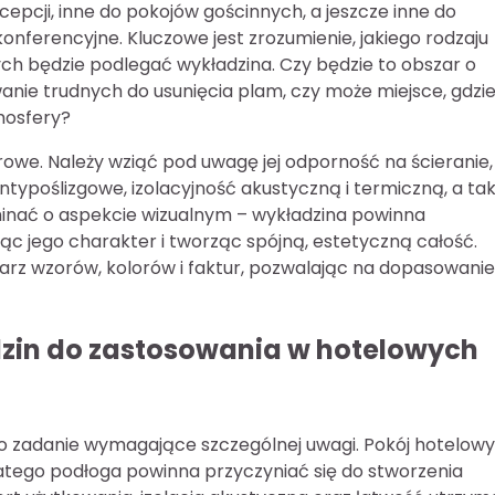
pcji, inne do pokojów gościnnych, a jeszcze inne do
konferencyjne. Kluczowe jest zrozumienie, jakiego rodzaju
ch będzie podlegać wykładzina. Czy będzie to obszar o
nie trudnych do usunięcia plam, czy może miejsce, gdzi
mosfery?
owe. Należy wziąć pod uwagę jej odporność na ścieranie,
typoślizgowe, izolacyjność akustyczną i termiczną, a ta
nać o aspekcie wizualnym – wykładzina powinna
c jego charakter i tworząc spójną, estetyczną całość.
arz wzorów, kolorów i faktur, pozwalając na dopasowanie
adzin do zastosowania w hotelowych
 zadanie wymagające szczególnej uwagi. Pokój hotelowy 
latego podłoga powinna przyczyniać się do stworzenia