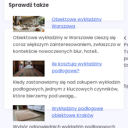
Sprawdź także
Obiektowe wykładziny
Warszawa
Obiektowe wykładziny w Warszawie cieszą się
Nawigacja
coraz większym zainteresowaniem, zwłaszcza w
P
wpisu
kontekście nowoczesnych biur, hoteli…
T
p
Ile kosztują wykładziny
S
podłogowe?
Kiedy zastanawiamy się nad zakupem wykładzin
S
podłogowych, jednym z kluczowych czynników,
które bierzemy pod uwagę,…
Wykładziny podłogowe
obiektowe Kraków
Wybór odpowiednich wykładzin podłogowych