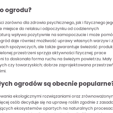
go ogrodu?
ci zarówno dla zdrowia psychicznego, jak i fizycznego jeg
łe miejsce do relaksu i odpoczynku od codziennych
z naturą wpływa pozytywnie na samopoczucie i może pom
ogród daje również możliwość uprawy własnych warzyw i zi
upach spożywczych, ale także gwarantuje świeżość produ
elonej przestrzeni sprzyja aktywności fizycznej; prace
zeni to doskonała forma ruchu na świeżym powietrzu. Mały
ych czy towarzyskich; dobrze zaprojektowana przestrze
imi.
łych ogrodów są obecnie popularne
esowania ekologicznymi rozwiązaniami oraz zrównoważony
cej osób decyduje się na uprawę roślin zgodnie z zasad
ających ekosystemów opartych na naturalnych procesa