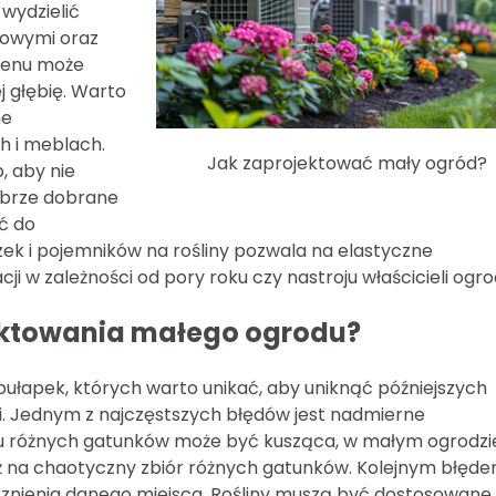
wydzielić
dowymi oraz
erenu może
j głębię. Warto
ne
h i meblach.
Jak zaprojektować mały ogród?
, aby nie
Dobrze dobrane
ć do
ek i pojemników na rośliny pozwala na elastyczne
i w zależności od pory roku czy nastroju właścicieli ogro
jektowania małego ogrodu?
pułapek, których warto unikać, aby uniknąć późniejszych
. Jednym z najczęstszych błędów jest nadmierne
elu różnych gatunków może być kusząca, w małym ogrodzi
 niż na chaotyczny zbiór różnych gatunków. Kolejnym błęd
znienia danego miejsca. Rośliny muszą być dostosowane