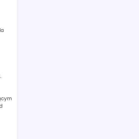
la
.
jącym
d