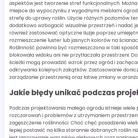
aspektów jest tworzenie stref funkcjonalnych. Można 
miejsce do wypoczynku z wygodnymi meblami ogro
strefę do uprawy roślin. Użycie różnych poziomów t
dodatkowo wzbogacić wizualnie przestrzeń i nadać je
również zastosować optyczne iluzje poprzez umiejęt
rozmieszczenie luster lub jasnych kolorów na ścianac
Roślinność powinna być rozmieszczona w taki sposób
blokowała widoku ani nie przytłaczała przestrzeni. 
ścieżki mogą prowadzić wzrok przez ogród i zachęca
odkrywania kolejnych zakątków. Zastosowanie donicz
zarządzanie przestrzenią oraz łatwe zmiany w aranżacj
Jakie błędy unikać podczas pro
Podczas projektowania małego ogrodu istnieje wiele 
rozczarowań i problemów z utrzymaniem przestrzeni
zagęszczenie roślinności. Choć chęć posadzenia wi
lepiej postawić na kilka starannie dobranych roślin
jest ignorowanie warunków glebowych oraz nasłonec