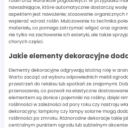
roślin oraz warunków pogodowych. W przypadku mał
nawadniające, które automatycznie dostarczą wodę r
aspektem jest nawożenie; stosowanie organicznych
wspierać wzrost roślin. Mulczowanie to technika po
materiału, co pomaga zatrzymać wilgoć oraz ogranic
nie tylko na zachowanie ich estetyki, ale także sprz
chorych części.
Jakie elementy dekoracyjne dod
Elementy dekoracyjne odgrywają istotną rolę w aranż
Warto zacząć od wyboru odpowiednich mebli ogrodowy
przestrzeń do relaksu lub spotkań ze znajomymi. Do
przenoszenia, co pozwoli na elastyczne dostosowanie
elementem są donice i pojemniki na rośliny; dzięki 
roślinności w zależności od pory roku czy nastroju wła
dekoracyjny; lampiony czy lampy solarne mogą doda
roślinności po zmroku. Różnorodne dekoracje takie j
centralnym punktem ogrodu lub subtelnym akcentem