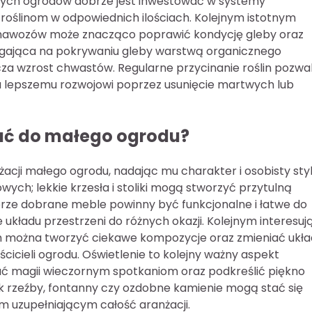
ych ogrodów dobrze jest inwestować w systemy
oślinom w odpowiednich ilościach. Kolejnym istotnym
 nawozów może znacząco poprawić kondycję gleby oraz
legająca na pokrywaniu gleby warstwą organicznego
za wzrost chwastów. Regularne przycinanie roślin pozwa
yja lepszemu rozwojowi poprzez usunięcie martwych lub
ać do małego ogrodu?
acji małego ogrodu, nadając mu charakter i osobisty styl
ch; lekkie krzesła i stoliki mogą stworzyć przytulną
brze dobrane meble powinny być funkcjonalne i łatwe do
 układu przestrzeni do różnych okazji. Kolejnym interesu
nim można tworzyć ciekawe kompozycje oraz zmieniać ukła
ścicieli ogrodu. Oświetlenie to kolejny ważny aspekt
ć magii wieczornym spotkaniom oraz podkreślić piękno
ak rzeźby, fontanny czy ozdobne kamienie mogą stać się
 uzupełniającym całość aranżacji.