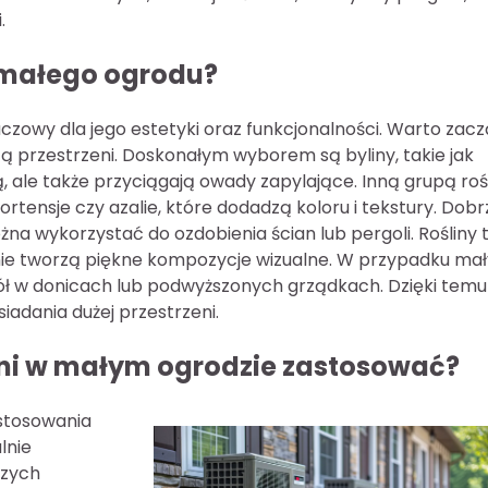
.
o małego ogrodu?
czowy dla jego estetyki oraz funkcjonalności. Warto zac
czą przestrzeni. Doskonałym wyborem są byliny, takie jak
ą, ale także przyciągają owady zapylające. Inną grupą rośl
rtensje czy azalie, które dodadzą koloru i tekstury. Dobr
na wykorzystać do ozdobienia ścian lub pergoli. Rośliny 
śnie tworzą piękne kompozycje wizualne. W przypadku ma
ół w donicach lub podwyższonych grządkach. Dzięki temu
iadania dużej przestrzeni.
zeni w małym ogrodzie zastosować?
stosowania
lnie
szych