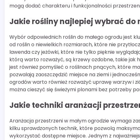
mogą dodać charakteru i funkcjonalności przestrzeni
Jakie rośliny najlepiej wybrać d
Wybór odpowiednich roślin do małego ogrodu jest klu
od roślin o niewielkich rozmiarach, które nie przytło
lawenda czy jeżówki, które nie tylko pięknie wyglądaj
którą warto rozważyć, są krzewy ozdobne, takie jak ho
jest również pomyśleć o roślinach pnących, które moż
pozwalają zaoszczędzić miejsce na ziemi i jednocze
ogrodów warto również rozważyć uprawę warzyw i zi
można cieszyć się świeżymi plonami bez potrzeby pos
Jakie techniki aranżacji przestr
Aranżacja przestrzeni w małym ogrodzie wymaga za
kilku sprawdzonych technik, które pozwolą maksyma
wykorzystać dostępne miejsce. Jednym z najważniej