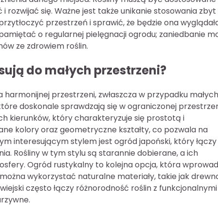
rozwijać się. Ważne jest także unikanie stosowania zbyt
rzytłoczyć przestrzeń i sprawić, że będzie ona wyglądał
ż pamiętać o regularnej pielęgnacji ogrodu; zaniedbanie m
ów ze zdrowiem roślin.
sują do małych przestrzeni?
a harmonijnej przestrzeni, zwłaszcza w przypadku małyc
tóre doskonale sprawdzają się w ograniczonej przestrzen
ch kierunków, który charakteryzuje się prostotą i
ane kolory oraz geometryczne kształty, co pozwala na
m interesującym stylem jest ogród japoński, który łączy
a. Rośliny w tym stylu są starannie dobierane, a ich
sfery. Ogród rustykalny to kolejna opcja, która wprowa
e można wykorzystać naturalne materiały, takie jak drewn
wiejski często łączy różnorodność roślin z funkcjonalnymi
arzywne.