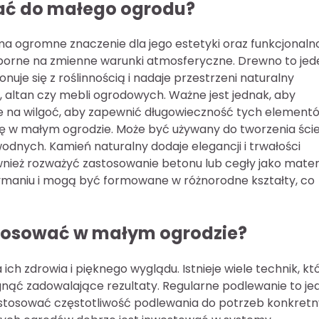
ać do małego ogrodu?
ogromne znaczenie dla jego estetyki oraz funkcjonalno
dporne na zmienne warunki atmosferyczne. Drewno to jed
je się z roślinnością i nadaje przestrzeni naturalny
 altan czy mebli ogrodowych. Ważne jest jednak, aby
 na wilgoć, aby zapewnić długowieczność tych elementó
się w małym ogrodzie. Może być używany do tworzenia ście
ych. Kamień naturalny dodaje elegancji i trwałości
ież rozważyć zastosowanie betonu lub cegły jako mater
rzymaniu i mogą być formowane w różnorodne kształty, co
n stosować w małym ogrodzie?
ich zdrowia i pięknego wyglądu. Istnieje wiele technik, kt
gnąć zadowalające rezultaty. Regularne podlewanie to je
stosować częstotliwość podlewania do potrzeb konkret