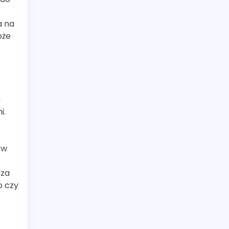
a na
oże
h
i.
 w
dza
o czy