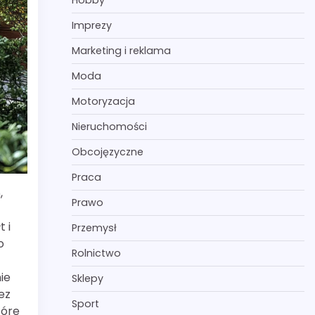
Hobby
Imprezy
Marketing i reklama
Moda
Motoryzacja
Nieruchomości
Obcojęzyczne
Praca
,
Prawo
 i
Przemysł
o
Rolnictwo
ie
Sklepy
ez
Sport
tóre