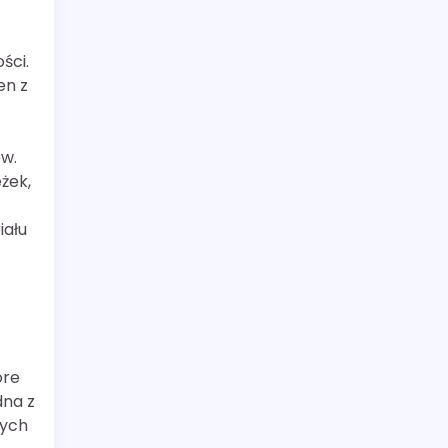
ści.
en z
w.
żek,
iału
óre
dna z
nych