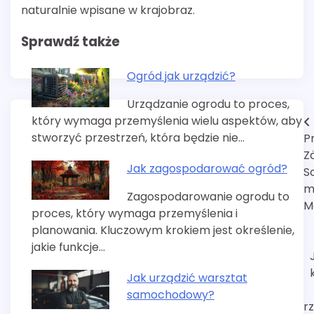
naturalnie wpisane w krajobraz.
Sprawdź także
Ogród jak urządzić?
Urządzanie ogrodu to proces,
który wymaga przemyślenia wielu aspektów, aby
Nawigacja
stworzyć przestrzeń, która będzie nie…
P
wpisu
Z
Jak zagospodarować ogród?
S
m
Zagospodarowanie ogrodu to
M
proces, który wymaga przemyślenia i
planowania. Kluczowym krokiem jest określenie,
jakie funkcje…
Jak urządzić warsztat
samochodowy?
r