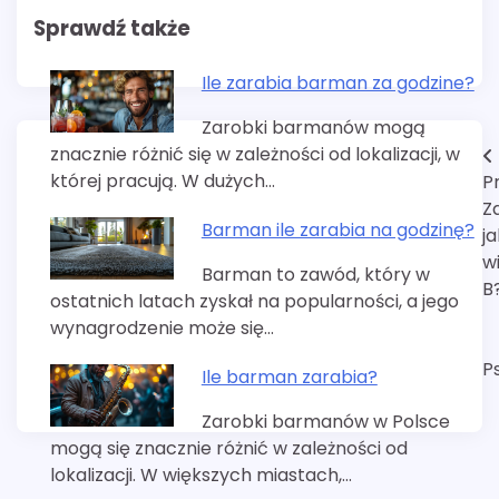
Sprawdź także
Ile zarabia barman za godzine?
Zarobki barmanów mogą
znacznie różnić się w zależności od lokalizacji, w
Nawigacja
której pracują. W dużych…
P
wpisu
Z
Barman ile zarabia na godzinę?
j
w
Barman to zawód, który w
B
ostatnich latach zyskał na popularności, a jego
wynagrodzenie może się…
P
Ile barman zarabia?
Zarobki barmanów w Polsce
mogą się znacznie różnić w zależności od
lokalizacji. W większych miastach,…