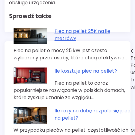
obsługę urządzenia.
Sprawdź także
Piec na pellet 25K na ile
metrów?
Piec na pellet o mocy 25 kW jest często
Nawigacja
wybierany przez osoby, które chcą efektywnie…
P
wpisu
P
Ile kosztuje piec na pellet?
u
t
Piec na pellet to coraz
w
popularniejsze rozwiązanie w polskich domach,
które zyskuje uznanie ze względu…
Ile razy na dobę rozpala się piec
na pellet?
W przypadku pieców na pellet, częstotliwość ich
M