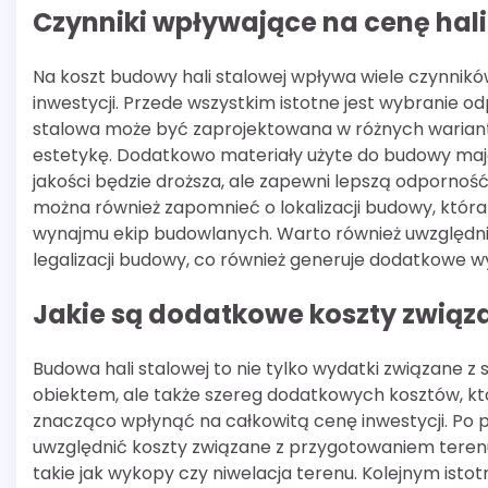
Czynniki wpływające na cenę hali
Na koszt budowy hali stalowej wpływa wiele czynnik
inwestycji. Przede wszystkim istotne jest wybranie o
stalowa może być zaprojektowana w różnych warianta
estetykę. Dodatkowo materiały użyte do budowy mają
jakości będzie droższa, ale zapewni lepszą odporność
można również zapomnieć o lokalizacji budowy, któr
wynajmu ekip budowlanych. Warto również uwzględn
legalizacji budowy, co również generuje dodatkowe wy
Jakie są dodatkowe koszty związa
Budowa hali stalowej to nie tylko wydatki związane 
obiektem, ale także szereg dodatkowych kosztów, k
znacząco wpłynąć na całkowitą cenę inwestycji. Po 
uwzględnić koszty związane z przygotowaniem tere
takie jak wykopy czy niwelacja terenu. Kolejnym isto