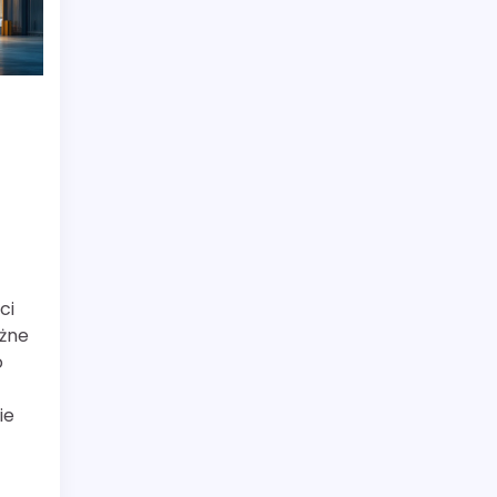
ci
óżne
o
ie