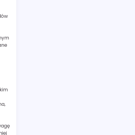
ndów
jnym
ane
akim
na,
uwagę
iej