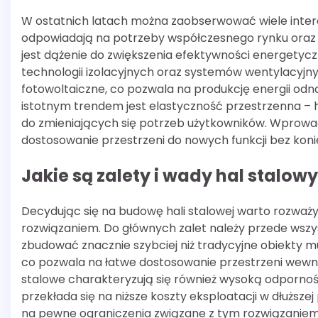
W ostatnich latach można zaobserwować wiele inter
odpowiadają na potrzeby współczesnego rynku oraz 
jest dążenie do zwiększenia efektywności energety
technologii izolacyjnych oraz systemów wentylacyjn
fotowoltaiczne, co pozwala na produkcję energii odna
istotnym trendem jest elastyczność przestrzenna –
do zmieniających się potrzeb użytkowników. Wprow
dostosowanie przestrzeni do nowych funkcji bez ko
Jakie są zalety i wady hal stalow
Decydując się na budowę hali stalowej warto rozważyć
rozwiązaniem. Do głównych zalet należy przede wszys
zbudować znacznie szybciej niż tradycyjne obiekty mu
co pozwala na łatwe dostosowanie przestrzeni wewnę
stalowe charakteryzują się również wysoką odpornoś
przekłada się na niższe koszty eksploatacji w dłuższe
na pewne ograniczenia związane z tym rozwiązaniem