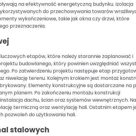
pływają na efektywność energetyczną budynku. Izolacja
l wykorzystywanych do przechowywania towarów wrażliwy
menty wykończeniowe, takie jak okna czy drzwi, które
jego przeznaczenia.
wej
u kluczowych etapów, które należy starannie zaplanować i
projektu budowlanego, który powinien uwzględniać wszyst
go. Po zatwierdzeniu projektu następuje etap przygoto
 niwelację terenu. Kolejnym krokiem jest montaż konstru
abrykowany. Elementy konstrukcyjne są dostarczane na 
anym planem. Po zakończeniu montażu konstrukcji
k instalacja dachu, ścian oraz systemów wewnętrznych. N
olację termiczną oraz wentylację hali. Ostatnim etapem j
h pozwoleń do użytkowania hali.
hal stalowych