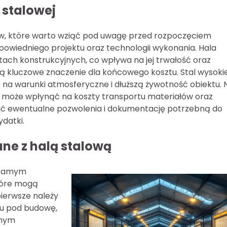
 stalowej
ów, które warto wziąć pod uwagę przed rozpoczęciem
dpowiedniego projektu oraz technologii wykonania. Hala
ch konstrukcyjnych, co wpływa na jej trwałość oraz
 kluczowe znaczenie dla końcowego kosztu. Stal wysokie
 na warunki atmosferyczne i dłuższą żywotność obiektu. 
a może wpłynąć na koszty transportu materiałów oraz
ić ewentualne pozwolenia i dokumentację potrzebną do
datki.
ne z halą stalową
z samym
tóre mogą
pierwsze należy
nu pod budowę,
tnym