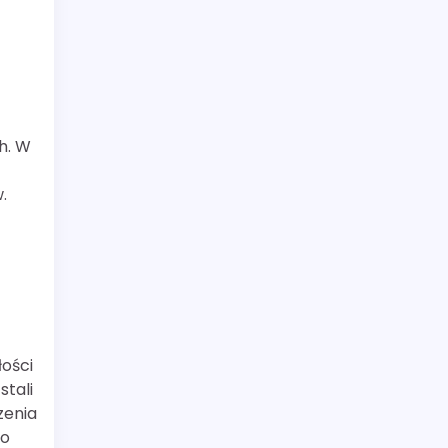
h. W
.
łości
stali
zenia
wo