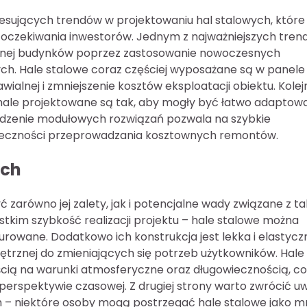
esujących trendów w projektowaniu hal stalowych, które
oczekiwania inwestorów. Jednym z najważniejszych tre
cznej budynków poprzez zastosowanie nowoczesnych
ych. Hale stalowe coraz częściej wyposażane są w panele
wialnej i zmniejszenie kosztów eksploatacji obiektu. Kole
 hale projektowane są tak, aby mogły być łatwo adaptow
adzenie modułowych rozwiązań pozwala na szybkie
nieczności przeprowadzania kosztownych remontów.
ych
 zarówno jej zalety, jak i potencjalne wady związane z t
tkim szybkość realizacji projektu – hale stalowe można
rowane. Dodatkowo ich konstrukcja jest lekka i elastycz
trznej do zmieniających się potrzeb użytkowników. Hale
cią na warunki atmosferyczne oraz długowiecznością, co
j perspektywie czasowej. Z drugiej strony warto zwrócić 
 – niektóre osoby mogą postrzegać hale stalowe jako mn