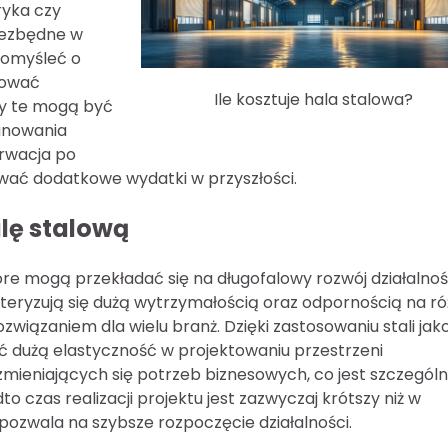
ryka czy
iezbędne w
pomyśleć o
mować
Ile kosztuje hala stalowa?
ty te mogą być
lanowania
erwacja po
ać dodatkowe wydatki w przyszłości.
alę stalową
tóre mogą przekładać się na długofalowy rozwój działalnoś
teryzują się dużą wytrzymałością oraz odpornością na r
związaniem dla wielu branż. Dzięki zastosowaniu stali jak
 dużą elastyczność w projektowaniu przestrzeni
ieniających się potrzeb biznesowych, co jest szczególn
czas realizacji projektu jest zazwyczaj krótszy niż w
zwala na szybsze rozpoczęcie działalności.