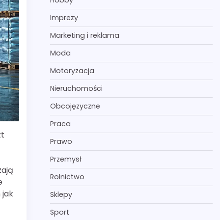
Hobby
Imprezy
Marketing i reklama
Moda
Motoryzacja
Nieruchomości
Obcojęzyczne
Praca
zt
Prawo
Przemysł
zają
Rolnictwo
e
 jak
Sklepy
Sport