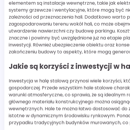
elementem są instalacje wewnętrzne, takie jak elekt
systemy grzewcze i wentylacyjne, które mogą być n
zależności od przeznaczenia hali. Dodatkowo warto 
zagospodarowaniu terenu wokół hali, co może obej
utwardzenie nawierzchni czy budowę parkingu. Kosz
znaczne i powinny być uwzględnione już na etapie p
inwestycji. Również ubezpieczenie obiektu oraz kons
zakończeniu budowy to aspekty, które mogą generow
Jakie są korzyści z inwestycji w h
Inwestycja w halę stalową przynosi wiele korzyści, k
gospodarczej. Przede wszystkim hale stalowe charak
warunki atmosferyczne, co sprawia, że są idealnym ro
głównego materiału konstrukcyjnego można osiągnąć
wewnętrznych. Hale te można łatwo dostosować do zm
istotne w dynamicznym środowisku rynkowym. Ponadto 
przypadku tradycyjnych budynków murowanych, co po