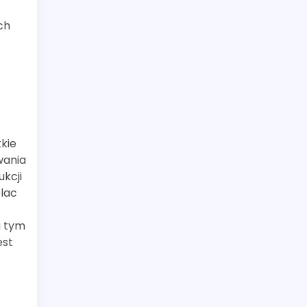
ch
kie
wania
kcji
plac
a tym
est