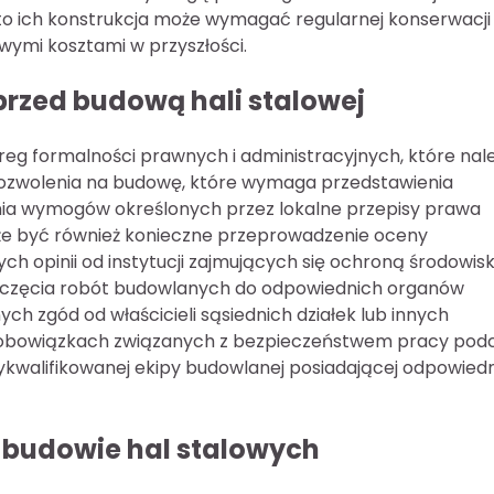
o ich konstrukcja może wymagać regularnej konserwacji 
wymi kosztami w przyszłości.
 przed budową hali stalowej
ereg formalności prawnych i administracyjnych, które nal
 pozwolenia na budowę, które wymaga przedstawienia
enia wymogów określonych przez lokalne przepisy prawa
że być również konieczne przeprowadzenie oceny
h opinii od instytucji zajmujących się ochroną środowisk
poczęcia robót budowlanych do odpowiednich organów
ch zgód od właścicieli sąsiednich działek lub innych
o obowiązkach związanych z bezpieczeństwem pracy pod
 wykwalifikowanej ekipy budowlanej posiadającej odpowied
y budowie hal stalowych