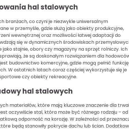
sowania hal stalowych
ch branżach, co czyni je niezwykle uniwersalnym
ne w przemyśle, gdzie służą jako obiekty produkcyjne,
rzeni wewnętrznej oraz możliwości łatwej adaptacji do
prawdzają się w dynamicznych środowiskach przemysłowyc
jako stajnie, obory czy magazyny na sprzęt rolniczy. Ich
sprawiają, że są doskonałym rozwiązaniem dla hodowców
est budownictwo komercyjne, gdzie mogą pełnić funkcję
 W ostatnich latach coraz częściej wykorzystuje się je
 sportowe czy obiekty rekreacyjne.
udowy hal stalowych
nych materiałów, które mają kluczowe znaczenie dla trwa
st oczywiście stal, która może być różnego rodzaju – od 
datkową odporność na korozję. W zależności od przeznac
które będą stanowiły pokrycie dachu lub ścian. Dodatko