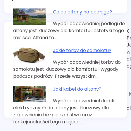
Co do altany na podłogę?
Wybór odpowiedniej podłogi do
altany jest kluczowy dla komfortu i estetyki tego
Nawigacja
miejsca. Altana to…
P
wpisu
J
Jakie torby do samolotu?
w
a
Wybór odpowiedniej torby do
o
samolotu jest kluczowy dla komfortu i wygody
podczas podróży. Przede wszystkim…
Jaki kabel do altany?
Wybór odpowiednich kabli
elektrycznych do altany jest kluczowy dla
a
zapewnienia bezpieczeństwa oraz
funkcjonalności tego miejsca.…