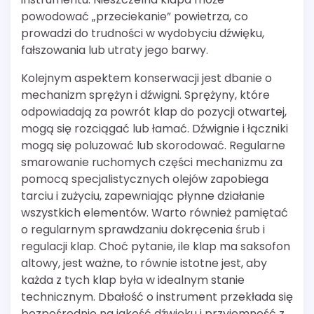
powodować „przeciekanie” powietrza, co
prowadzi do trudności w wydobyciu dźwięku,
fałszowania lub utraty jego barwy.
Kolejnym aspektem konserwacji jest dbanie o
mechanizm sprężyn i dźwigni. Sprężyny, które
odpowiadają za powrót klap do pozycji otwartej,
mogą się rozciągać lub łamać. Dźwignie i łączniki
mogą się poluzować lub skorodować. Regularne
smarowanie ruchomych części mechanizmu za
pomocą specjalistycznych olejów zapobiega
tarciu i zużyciu, zapewniając płynne działanie
wszystkich elementów. Warto również pamiętać
o regularnym sprawdzaniu dokręcenia śrub i
regulacji klap. Choć pytanie, ile klap ma saksofon
altowy, jest ważne, to równie istotne jest, aby
każda z tych klap była w idealnym stanie
technicznym. Dbałość o instrument przekłada się
bezpośrednio na jakość dźwięku i przyjemność z