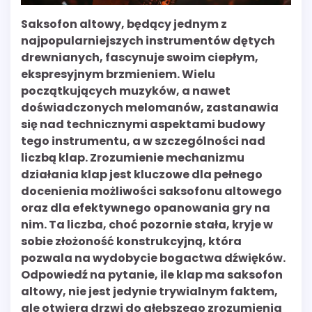
Saksofon altowy, będący jednym z
najpopularniejszych instrumentów dętych
drewnianych, fascynuje swoim ciepłym,
ekspresyjnym brzmieniem. Wielu
początkujących muzyków, a nawet
doświadczonych melomanów, zastanawia
się nad technicznymi aspektami budowy
tego instrumentu, a w szczególności nad
liczbą klap. Zrozumienie mechanizmu
działania klap jest kluczowe dla pełnego
docenienia możliwości saksofonu altowego
oraz dla efektywnego opanowania gry na
nim. Ta liczba, choć pozornie stała, kryje w
sobie złożoność konstrukcyjną, która
pozwala na wydobycie bogactwa dźwięków.
Odpowiedź na pytanie, ile klap ma saksofon
altowy, nie jest jedynie trywialnym faktem,
ale otwiera drzwi do głębszego zrozumienia