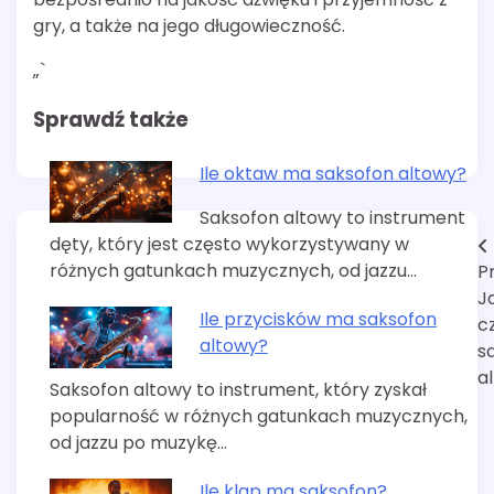
gry, a także na jego długowieczność.
„`
Sprawdź także
Ile oktaw ma saksofon altowy?
Saksofon altowy to instrument
dęty, który jest często wykorzystywany w
Nawigacja
różnych gatunkach muzycznych, od jazzu…
P
wpisu
J
Ile przycisków ma saksofon
c
altowy?
s
a
Saksofon altowy to instrument, który zyskał
popularność w różnych gatunkach muzycznych,
od jazzu po muzykę…
Ile klap ma saksofon?