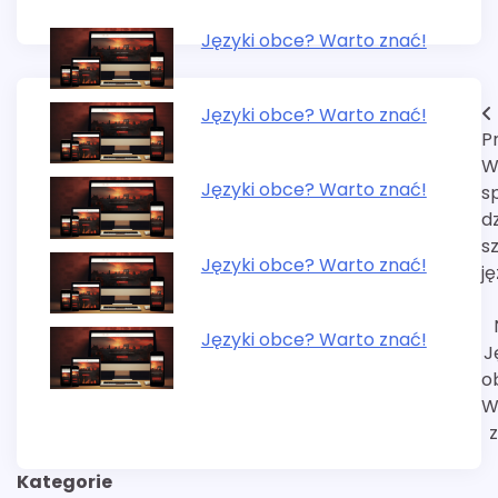
Języki obce? Warto znać!
Nawigacja
Języki obce? Warto znać!
P
wpisu
W 
Języki obce? Warto znać!
s
dz
s
Języki obce? Warto znać!
j
Języki obce? Warto znać!
J
o
W
Kategorie