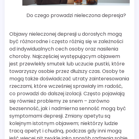
Do czego prowadzi nieleczona depresja?
Objawy nieleczonej depresji u dorosłych mogą
być różnorodne i często różnią się w zależności
od indywidualnych cech osoby oraz nasilenia
choroby. Najczęściej występującym objawem
jest przewlekły smutek lub uczucie pustki, które
towarzyszy osobie przez dłuższy czas. Osoby te
mogą także doświadczać utraty zainteresowania
rzeczami, które wcześniej sprawiały im radość,
co prowadzi do dalszej izolacji. Często pojawiają
się również problemy ze snem – zarówno
bezsenność, jak i nadmierna senność mogą być
symptomami depresji. Zmiany apetytu są
kolejnym istotnym objawem; niektórzy ludzie
tracą apetyt i chudną, podczas gdy inni mogą
jeść więcej niż zwykle jako sposób radzenia sobie