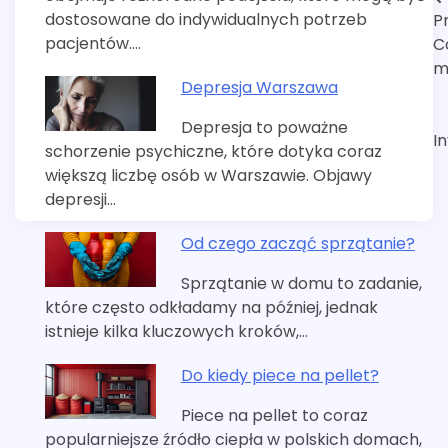
Nawigacja
dostosowane do indywidualnych potrzeb
P
wpisu
pacjentów.…
C
m
Depresja Warszawa
Depresja to poważne
In
schorzenie psychiczne, które dotyka coraz
większą liczbę osób w Warszawie. Objawy
depresji…
Od czego zacząć sprzątanie?
Sprzątanie w domu to zadanie,
które często odkładamy na później, jednak
istnieje kilka kluczowych kroków,…
Do kiedy piece na pellet?
Piece na pellet to coraz
popularniejsze źródło ciepła w polskich domach,