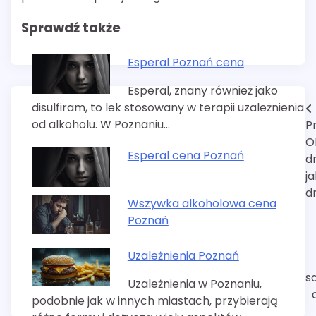
Sprawdź także
Esperal Poznań cena
Esperal, znany również jako
disulfiram, to lek stosowany w terapii uzależnienia
Nawigacja
od alkoholu. W Poznaniu…
P
wpisu
O
Esperal cena Poznań
d
ja
d
Wszywka alkoholowa cena
Poznań
Uzależnienia Poznań
s
Uzależnienia w Poznaniu,
podobnie jak w innych miastach, przybierają