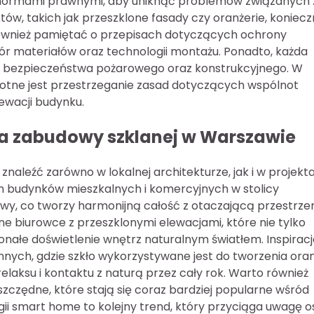
 normami prawnymi, aby uniknąć problemów związanych 
tów, takich jak przeszklone fasady czy oranżerie, koniec
ównież pamiętać o przepisach dotyczących ochrony
r materiałów oraz technologii montażu. Ponadto, każda
 bezpieczeństwa pożarowego oraz konstrukcyjnego. W
otne jest przestrzeganie zasad dotyczących wspólnot
ewacji budynku.
dla zabudowy szklanej w Warszawie
naleźć zarówno w lokalnej architekturze, jak i w projekt
h budynków mieszkalnych i komercyjnych w stolicy
wy, co tworzy harmonijną całość z otaczającą przestrze
biurowce z przeszklonymi elewacjami, które nie tylko
onałe doświetlenie wnętrz naturalnym światłem. Inspiracj
ych, gdzie szkło wykorzystywane jest do tworzenia oran
laksu i kontaktu z naturą przez cały rok. Warto również
zczędne, które stają się coraz bardziej popularne wśród
ii smart home to kolejny trend, który przyciąga uwagę 