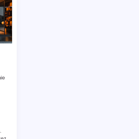
ie
.
zez