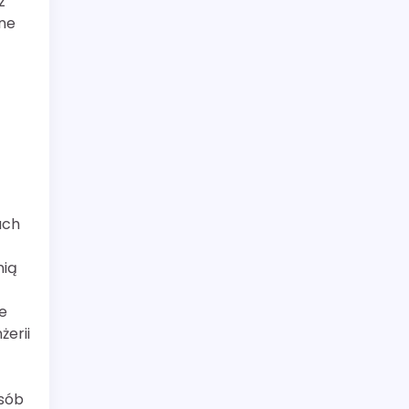
z
zne
ach
nią
e
żerii
osób