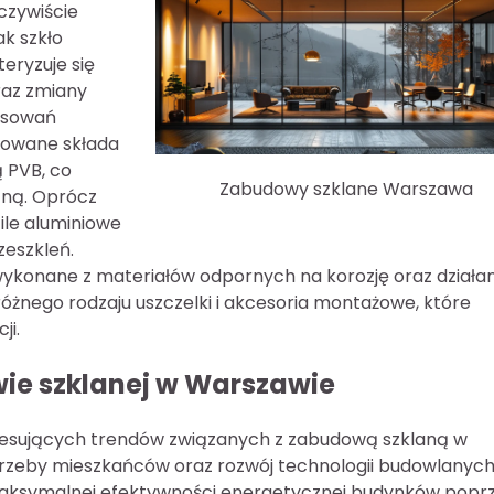
czywiście
ak szkło
eryzuje się
raz zmiany
osowań
nowane składa
ą PVB, co
Zabudowy szklane Warszawa
zną. Oprócz
ile aluminiowe
zeszkleń.
wykonane z materiałów odpornych na korozję oraz działan
óżnego rodzaju uszczelki i akcesoria montażowe, które
ji.
ie szklanej w Warszawie
resujących trendów związanych z zabudową szklaną w
otrzeby mieszkańców oraz rozwój technologii budowlanych
maksymalnej efektywności energetycznej budynków popr