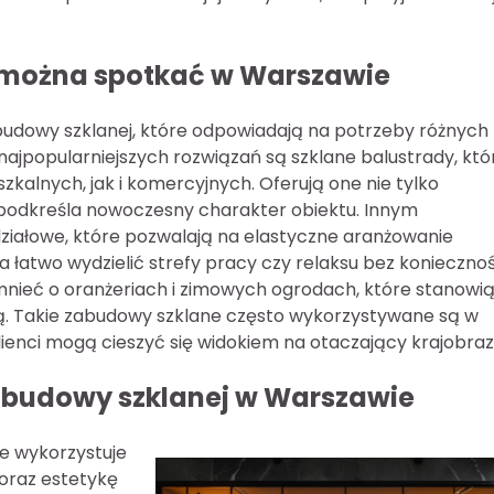
j można spotkać w Warszawie
dowy szklanej, które odpowiadają na potrzeby różnych
najpopularniejszych rozwiązań są szklane balustrady, któ
alnych, jak i komercyjnych. Oferują one nie tylko
 podkreśla nowoczesny charakter obiektu. Innym
działowe, które pozwalają na elastyczne aranżowanie
a łatwo wydzielić strefy pracy czy relaksu bez koniecznoś
nieć o oranżeriach i zimowych ogrodach, które stanowi
ą. Takie zabudowy szklane często wykorzystywane są w
ienci mogą cieszyć się widokiem na otaczający krajobraz
abudowy szklanej w Warszawie
e wykorzystuje
 oraz estetykę