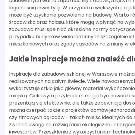
budowlanych warto zapoznać się z obowiązującymi
legalnością inwestycji. W przypadku większych projek
może być uzyskanie pozwolenia na budowę. Warto r
środowiska oraz hałasu, które mogą wpłynąć na wybó
zabudowa musi spełniać określone normy dotyczące
przypadku budynków wielorodzinnych szczególnie ist
mieszkaniowych oraz zgody sąsiadów na zmiany w el
Jakie inspiracje można znaleźć 
Inspiracje dla zabudowy szklanej w Warszawie można z
realizowanych na całym świecie. Wiele nowoczesnyc
wykorzystuje szkło jako główny materiał wykończenio
miejską. Ciekawym przykładem mogą być nowoczesne 
prezentują się efektownie, ale także zapewniają dosk
można czerpać także z projektów domów jednorodzinn
czy zimowych ogrodów – takich miejsc idealnych do re
zwrócić uwagę na rozwiązania ekologiczne i energoos
inwestorów. Przeszklenia z wykorzystaniem technolog