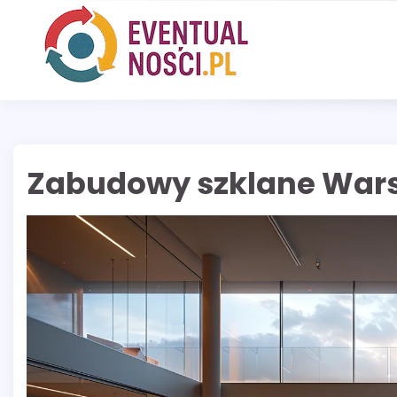
Skip
to
content
Zabudowy szklane War