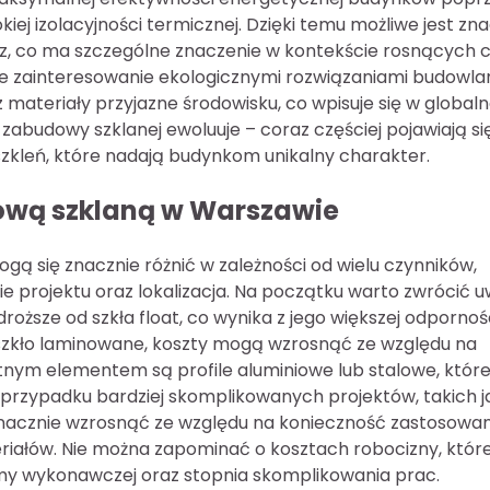
ej izolacyjności termicznej. Dzięki temu możliwe jest zn
rz, co ma szczególne znaczenie w kontekście rosnących 
sze zainteresowanie ekologicznymi rozwiązaniami budowla
 materiały przyjazne środowisku, co wpisuje się w global
abudowy szklanej ewoluuje – coraz częściej pojawiają si
zkleń, które nadają budynkom unikalny charakter.
dową szklaną w Warszawie
ą się znacznie różnić w zależności od wielu czynników,
ie projektu oraz lokalizacja. Na początku warto zwrócić 
roższe od szkła float, co wynika z jego większej odpornoś
na szkło laminowane, koszty mogą wzrosnąć ze względu na
tnym elementem są profile aluminiowe lub stalowe, któr
przypadku bardziej skomplikowanych projektów, takich j
nacznie wzrosnąć ze względu na konieczność zastosowan
teriałów. Nie można zapominać o kosztach robocizny, któr
irmy wykonawczej oraz stopnia skomplikowania prac.