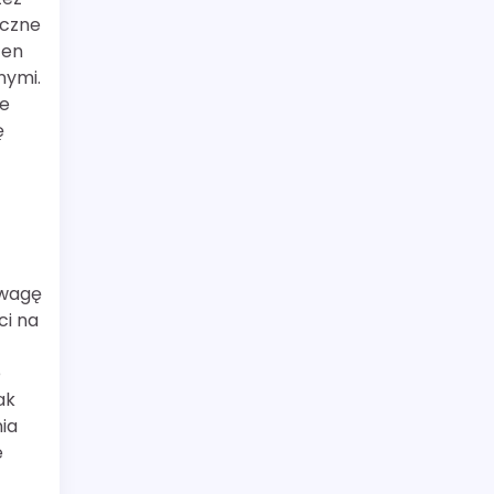
aczne
cen
nymi.
ne
ę
uwagę
ci na
e
ak
ia
e