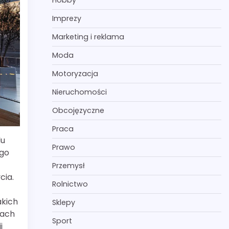
Hobby
Imprezy
Marketing i reklama
Moda
Motoryzacja
Nieruchomości
Obcojęzyczne
Praca
lu
Prawo
ego
Przemysł
cia.
Rolnictwo
akich
Sklepy
cach
Sport
i