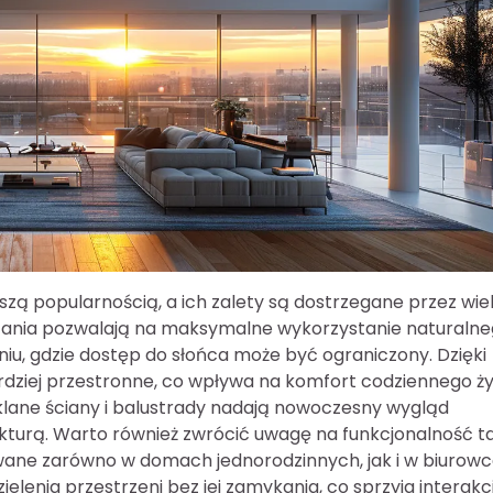
zą popularnością, a ich zalety są dostrzegane przez wie
ązania pozwalają na maksymalne wykorzystanie naturaln
eniu, gdzie dostęp do słońca może być ograniczony. Dzięki
ardziej przestronne, co wpływa na komfort codziennego ży
Szklane ściany i balustrady nadają nowoczesny wygląd
kturą. Warto również zwrócić uwagę na funkcjonalność t
ane zarówno w domach jednorodzinnych, jak i w biurow
lenia przestrzeni bez jej zamykania, co sprzyja interakcj