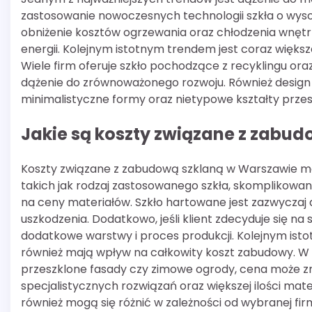
zastosowanie nowoczesnych technologii szkła o wysoki
obniżenie kosztów ogrzewania oraz chłodzenia wnęt
energii. Kolejnym istotnym trendem jest coraz więk
Wiele firm oferuje szkło pochodzące z recyklingu oraz
dążenie do zrównoważonego rozwoju. Również design z
minimalistyczne formy oraz nietypowe kształty przes
Jakie są koszty związane z zabu
Koszty związane z zabudową szklaną w Warszawie mog
takich jak rodzaj zastosowanego szkła, skomplikowan
na ceny materiałów. Szkło hartowane jest zazwyczaj d
uszkodzenia. Dodatkowo, jeśli klient zdecyduje się 
dodatkowe warstwy i proces produkcji. Kolejnym isto
również mają wpływ na całkowity koszt zabudowy. W 
przeszklone fasady czy zimowe ogrody, cena może z
specjalistycznych rozwiązań oraz większej ilości ma
również mogą się różnić w zależności od wybranej f