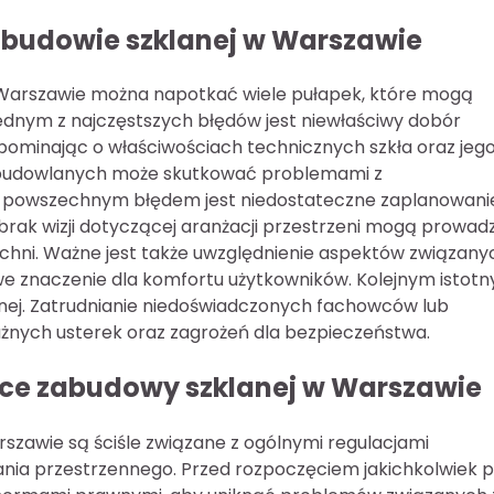
zabudowie szklanej w Warszawie
w Warszawie można napotkać wiele pułapek, które mogą
nym z najczęstszych błędów jest niewłaściwy dobór
 zapominając o właściwościach technicznych szkła oraz jeg
 budowlanych może skutkować problemami z
ym powszechnym błędem jest niedostateczne zaplanowani
brak wizji dotyczącej aranżacji przestrzeni mogą prowadz
hni. Ważne jest także uwzględnienie aspektów związany
we znaczenie dla komfortu użytkowników. Kolejnym istot
ej. Zatrudnianie niedoświadczonych fachowców lub
żnych usterek oraz zagrożeń dla bezpieczeństwa.
ące zabudowy szklanej w Warszawie
zawie są ściśle związane z ogólnymi regulacjami
ia przestrzennego. Przed rozpoczęciem jakichkolwiek 