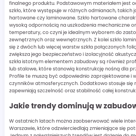
finalnego produktu. Podstawowym materiałem jest o
szkło, które występuje w różnych odmianach, takich j
hartowane czy laminowane. Szkło hartowane charakt
wysoką odpornością na uszkodzenia mechaniczne o
temperatury, co czyni je idealnym wyborem do zast
zewnętrznych oraz wewnętrznych. Z kolei szkło lami
się z dwóch lub więcej warstw szkła połączonych foli
zwiększa jego bezpieczeństwo i izolacyjność akustyc
szkła istotnym elementem zabudowy są również prof
lub stalowe, które stanowią konstrukcję nośną dla pr
Profile te muszą być odpowiednio zaprojektowane i 
czynników atmosferycznych. Dodatkowo stosuje się r
zapewniają szczelność oraz stabilność całej konstrukc
Jakie trendy dominują w zabudow
W ostatnich latach można zaobserwować wiele inte
Warszawie, które odzwierciedlają zmieniające się p
Jednym z najważniejszych trendów jest dążenie do 