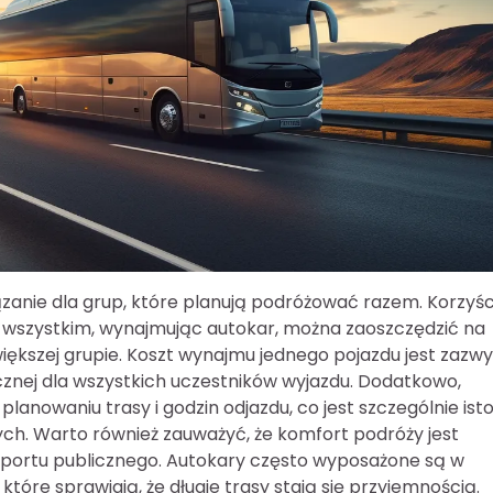
zanie dla grup, które planują podróżować razem. Korzyśc
ede wszystkim, wynajmując autokar, można zaoszczędzić na
iększej grupie. Koszt wynajmu jednego pojazdu jest zazwy
icznej dla wszystkich uczestników wyjazdu. Dodatkowo,
anowaniu trasy i godzin odjazdu, co jest szczególnie ist
ch. Warto również zauważyć, że komfort podróży jest
sportu publicznego. Autokary często wyposażone są w
które sprawiają, że długie trasy stają się przyjemnością.