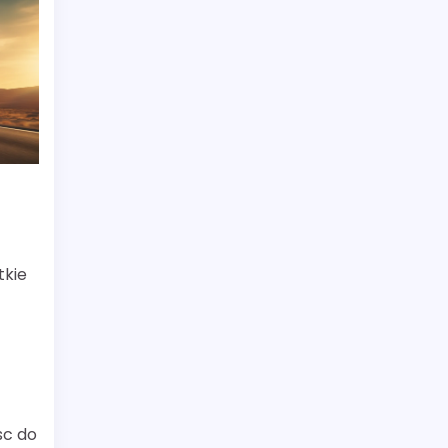
tkie
sc do