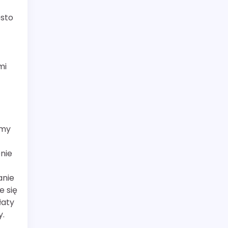
ęsto
mi
rmy
nie
anie
e się
łaty
y.