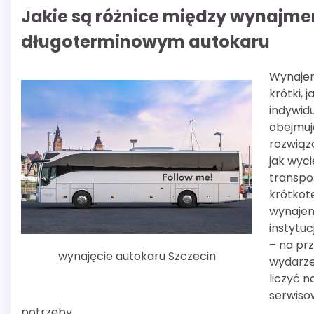
Jakie są różnice między wynajm
długoterminowym autokaru
Wynajem
krótki, 
indywid
obejmuje
rozwiąz
jak wyci
transpo
krótkote
wynajem
instytuc
– na pr
wynajęcie autokaru Szczecin
wydarze
liczyć n
serwiso
potrzeby.