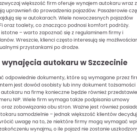
Zazwyczaj większość firm oferuje wynajem autokaru wraz z
mają uprawnień do prowadzenia pojazdów. Pasażerowie cz
znajdują się w autokarach. Wiele nowoczesnych pojazdów
Fi oraz toalety, co znacząco podnosi komfort podróży.
t istotne – warto zapoznać się z regulaminem firmy i
anów. Wreszcie, klienci często interesują się możliwościa
ualnymi przystankami po drodze.
 wynajęcia autokaru w Szczecinie
ać odpowiednie dokumenty, które są wymagane przez fi
tem jest dowód osobisty lub inny dokument tożsamości
autokaru na firmę konieczne będzie również przedstawie
meru NIP. Wiele firm wymaga także podpisania umowy
u oraz zobowiązania obu stron. Ważne jest również posiad
tokaru samodzielnie – jednak większość klientów decyduj
rócić uwagę na to, że niektóre firmy mogą wymagać wp
zakończeniu wynajmu, o ile pojazd nie zostanie uszkodzon