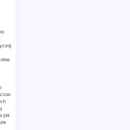
na
d
yczaj
takie
b
 czas
ych
ą
e jak
zie