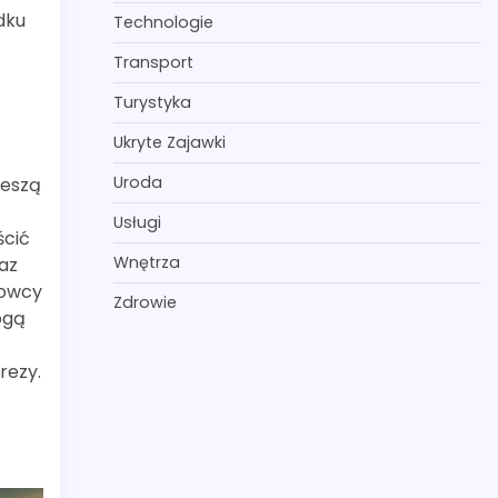
dku
Technologie
Transport
Turystyka
Ukryte Zajawki
Uroda
ieszą
Usługi
ścić
Wnętrza
az
rowcy
Zdrowie
ogą
rezy.