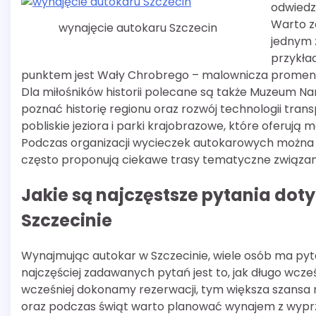
odwiedz
Warto z
wynajęcie autokaru Szczecin
jednym 
przykła
punktem jest Wały Chrobrego – malownicza promena
Dla miłośników historii polecane są także Muzeum N
poznać historię regionu oraz rozwój technologii trans
pobliskie jeziora i parki krajobrazowe, które oferu
Podczas organizacji wycieczek autokarowych można t
często proponują ciekawe trasy tematyczne związane 
Jakie są najczęstsze pytania do
Szczecinie
Wynajmując autokar w Szczecinie, wiele osób ma pyt
najczęściej zadawanych pytań jest to, jak długo wcz
wcześniej dokonamy rezerwacji, tym większa szansa 
oraz podczas świąt warto planować wynajem z wyprz