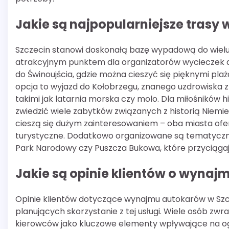
Jakie są najpopularniejsze trasy
Szczecin stanowi doskonałą bazę wypadową do wielu i
atrakcyjnym punktem dla organizatorów wycieczek au
do Świnoujścia, gdzie można cieszyć się pięknymi pl
opcja to wyjazd do Kołobrzegu, znanego uzdrowiska z
takimi jak latarnia morska czy molo. Dla miłośników h
zwiedzić wiele zabytków związanych z historią Niemi
cieszą się dużym zainteresowaniem – oba miasta ofer
turystyczne. Dodatkowo organizowane są tematyczne
Park Narodowy czy Puszcza Bukowa, które przyciąga
Jakie są opinie klientów o wynaj
Opinie klientów dotyczące wynajmu autokarów w Szcz
planujących skorzystanie z tej usługi. Wiele osób zwr
kierowców jako kluczowe elementy wpływające na ogó