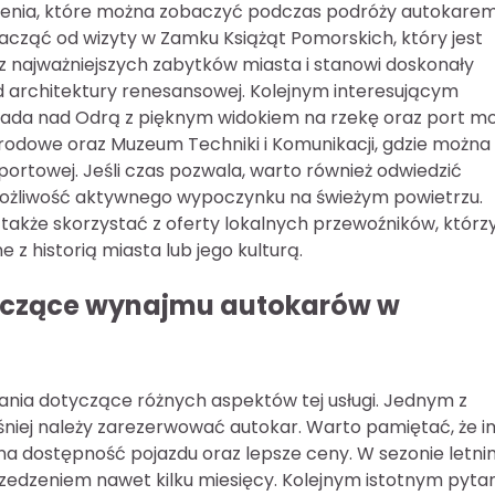
enia, które można zobaczyć podczas podróży autokarem
acząć od wizyty w Zamku Książąt Pomorskich, który jest
z najważniejszych zabytków miasta i stanowi doskonały
d architektury renesansowej. Kolejnym interesującym
da nad Odrą z pięknym widokiem na rzekę oraz port mor
arodowe oraz Muzeum Techniki i Komunikacji, gdzie można
portowej. Jeśli czas pozwala, warto również odwiedzić
ją możliwość aktywnego wypoczynku na świeżym powietrzu.
akże skorzystać z oferty lokalnych przewoźników, którz
z historią miasta lub jego kulturą.
tyczące wynajmu autokarów w
ania dotyczące różnych aspektów tej usługi. Jednym z
eśniej należy zarezerwować autokar. Warto pamiętać, że i
na dostępność pojazdu oraz lepsze ceny. W sezonie letni
edzeniem nawet kilku miesięcy. Kolejnym istotnym pyta