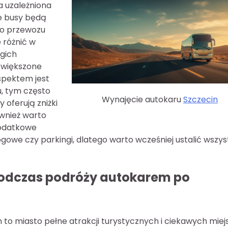
a uzależniona
ze busy będą
do przewozu
 różnić w
ugich
zwiększone
spektem jest
u, tym często
Wynajęcie autokaru
Szczecin
 oferują zniżki
ównież warto
Dodatkowe
owe czy parkingi, dlatego warto wcześniej ustalić wszys
podczas podróży autokarem po
 to miasto pełne atrakcji turystycznych i ciekawych miej