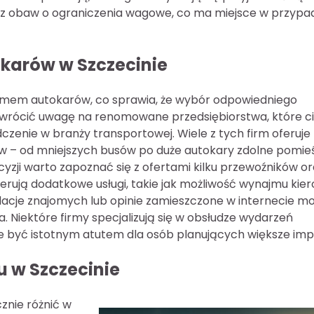
ez obaw o ograniczenia wagowe, co ma miejsce w przypa
okarów w Szczecinie
najmem autokarów, co sprawia, że wybór odpowiedniego
zwrócić uwagę na renomowane przedsiębiorstwa, które c
czenie w branży transportowej. Wiele z tych firm oferuje
w – od mniejszych busów po duże autokary zdolne pomie
yzji warto zapoznać się z ofertami kilku przewoźników or
erują dodatkowe usługi, takie jak możliwość wynajmu kie
acje znajomych lub opinie zamieszczone w internecie m
iektóre firmy specjalizują się w obsłudze wydarzeń
że być istotnym atutem dla osób planujących większe imp
u w Szczecinie
znie różnić w