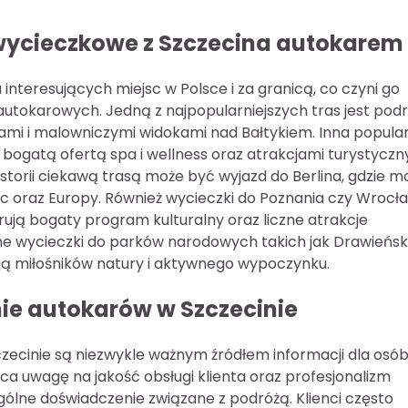
 wycieczkowe z Szczecina autokarem
nteresujących miejsc w Polsce i za granicą, co czyni go
tokarowych. Jedną z najpopularniejszych tras jest pod
ażami i malowniczymi widokami nad Bałtykiem. Inna popula
 bogatą ofertą spa i wellness oraz atrakcjami turystyczn
istorii ciekawą trasą może być wyjazd do Berlina, gdzie 
ec oraz Europy. Również wycieczki do Poznania czy Wrocł
ują bogaty program kulturalny oraz liczne atrakcje
 wycieczki do parków narodowych takich jak Drawieńsk
ją miłośników natury i aktywnego wypoczynku.
mie autokarów w Szczecinie
ecinie są niezwykle ważnym źródłem informacji dla osó
aca uwagę na jakość obsługi klienta oraz profesjonalizm
lne doświadczenie związane z podróżą. Klienci często