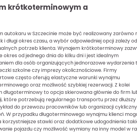
em krótkoterminowym a
 autokaru w Szczecinie może być realizowany zarówno 
jak i długi okres czasu, a wybór odpowiedniej opcji zależy o
ualnych potrzeb klienta. Wynajem krótkoterminowy zazw
 okres od jednego dnia do kilku dni i jest idealnym
aniem dla osób organizujących jednorazowe wydarzenia 
eczki szkolne czy imprezy okolicznościowe. Firmy
rtowe często oferują elastyczne warunki wynajmu
rminowego oraz możliwość szybkiej rezerwacji. Z kolei
 długoterminowy to opcja skierowana głównie do firm lu
ji, które potrzebują regularnego transportu przez dłuższy
zykład do przewozu pracowników lub organizacji cykliczn
ń. W przypadku długoterminowego wynajmu klienci mog
a korzystniejsze stawki oraz dodatkowe udogodnienia taki
wanie pojazdu czy możliwość wymiany na inny model w ra