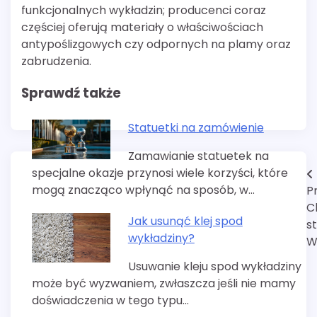
funkcjonalnych wykładzin; producenci coraz
częściej oferują materiały o właściwościach
antypoślizgowych czy odpornych na plamy oraz
zabrudzenia.
Sprawdź także
Statuetki na zamówienie
Zamawianie statuetek na
specjalne okazje przynosi wiele korzyści, które
Nawigacja
mogą znacząco wpłynąć na sposób, w…
P
wpisu
C
Jak usunąć klej spod
s
wykładziny?
W
Usuwanie kleju spod wykładziny
może być wyzwaniem, zwłaszcza jeśli nie mamy
doświadczenia w tego typu…