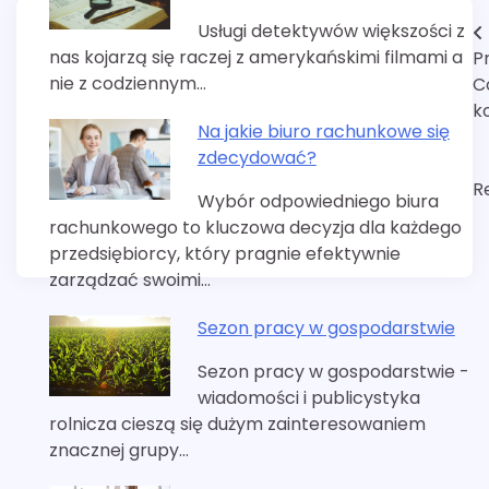
Usługi detektywów większości z
Nawigacja
nas kojarzą się raczej z amerykańskimi filmami a
P
wpisu
nie z codziennym…
C
k
Na jakie biuro rachunkowe się
zdecydować?
R
Wybór odpowiedniego biura
rachunkowego to kluczowa decyzja dla każdego
przedsiębiorcy, który pragnie efektywnie
zarządzać swoimi…
Sezon pracy w gospodarstwie
Sezon pracy w gospodarstwie -
wiadomości i publicystyka
rolnicza cieszą się dużym zainteresowaniem
znacznej grupy…