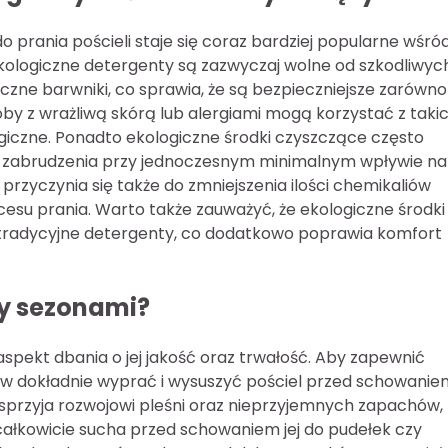
 prania pościeli staje się coraz bardziej popularne wśró
Ekologiczne detergenty są zazwyczaj wolne od szkodliwyc
uczne barwniki, co sprawia, że są bezpieczniejsze zarówno
osoby z wrażliwą skórą lub alergiami mogą korzystać z taki
giczne. Ponadto ekologiczne środki czyszczące często
ają zabrudzenia przy jednoczesnym minimalnym wpływie na
rzyczynia się także do zmniejszenia ilości chemikaliów
esu prania. Warto także zauważyć, że ekologiczne środki
 tradycyjne detergenty, co dodatkowo poprawia komfort
y sezonami?
pekt dbania o jej jakość oraz trwałość. Aby zapewnić
w dokładnie wyprać i wysuszyć pościel przed schowaniem
 sprzyja rozwojowi pleśni oraz nieprzyjemnych zapachów,
t całkowicie sucha przed schowaniem jej do pudełek czy