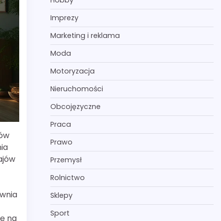
Hobby
Imprezy
Marketing i reklama
Moda
Motoryzacja
Nieruchomości
Obcojęzyczne
Praca
mów
Prawo
ia
ajów
Przemysł
Rolnictwo
ewnia
Sklepy
Sport
gę na