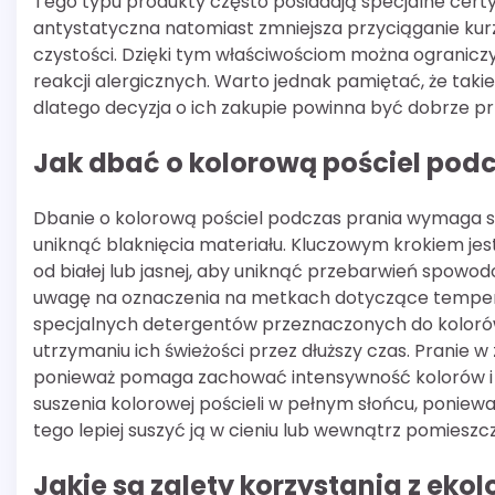
Tego typu produkty często posiadają specjalne certyf
antystatyczna natomiast zmniejsza przyciąganie kurzu
czystości. Dzięki tym właściwościom można ograniczy
reakcji alergicznych. Warto jednak pamiętać, że taki
dlatego decyzja o ich zakupie powinna być dobrze p
Jak dbać o kolorową pościel pod
Dbanie o kolorową pościel podczas prania wymaga s
uniknąć blaknięcia materiału. Kluczowym krokiem jest
od białej lub jasnej, aby uniknąć przebarwień spow
uwagę na oznaczenia na metkach dotyczące tempera
specjalnych detergentów przeznaczonych do koloró
utrzymaniu ich świeżości przez dłuższy czas. Pranie w 
ponieważ pomaga zachować intensywność kolorów i z
suszenia kolorowej pościeli w pełnym słońcu, poni
tego lepiej suszyć ją w cieniu lub wewnątrz pomieszc
Jakie są zalety korzystania z ek