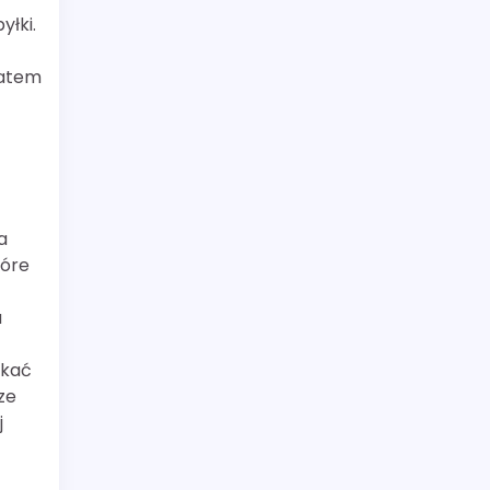
yłki.
latem
a
tóre
a
ikać
ze
j