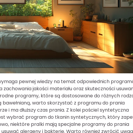
ale wymaga pewnej wiedzy na temat odpowiednich progra
a zachowania jakości materiału oraz skuteczności usuwan
orodne programy, które są dostosowane do różnych rodz
elą bawełnianą, warto skorzystać z programu do prania
ze i ma dłuższy czas prania. Z kolei pościel syntetyczna
jest wybrać program do tkanin syntetycznych, który zap
owo, niektóre pralki mają specjalne programy do prania
e usuwać alergeny i bakterie. Warto również zwrócić uwa