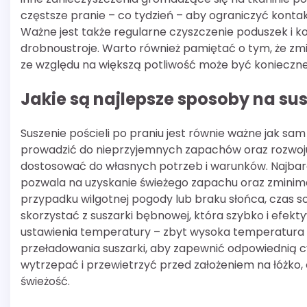
częstsze pranie – co tydzień – aby ograniczyć kontak
Ważne jest także regularne czyszczenie poduszek i 
drobnoustroje. Warto również pamiętać o tym, że zm
ze względu na większą potliwość może być konieczne c
Jakie są najlepsze sposoby na sus
Suszenie pościeli po praniu jest równie ważne jak sa
prowadzić do nieprzyjemnych zapachów oraz rozwoju pl
dostosować do własnych potrzeb i warunków. Najbard
pozwala na uzyskanie świeżego zapachu oraz zminimal
przypadku wilgotnej pogody lub braku słońca, czas s
skorzystać z suszarki bębnowej, która szybko i efek
ustawienia temperatury – zbyt wysoka temperatura m
przeładowania suszarki, aby zapewnić odpowiednią cy
wytrzepać i przewietrzyć przed założeniem na łóżko,
świeżość.