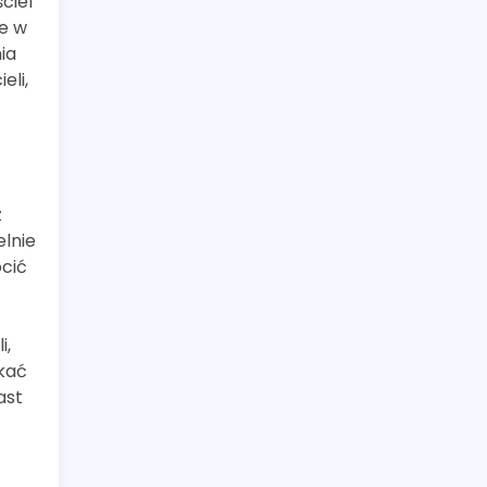
ciel
ie w
ia
eli,
z
elnie
ócić
i,
kać
ast