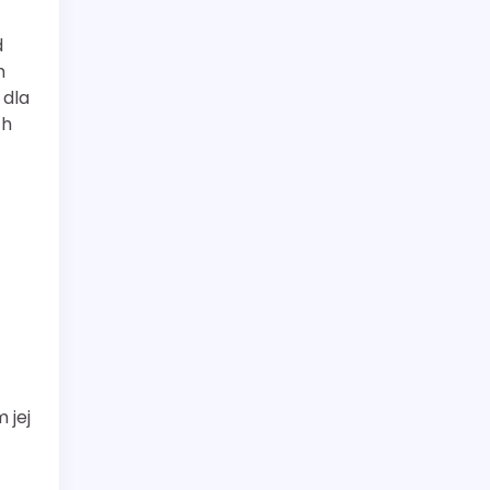
d
h
 dla
ch
 jej