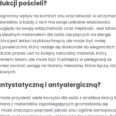
ukcji pościeli?
a ogromny wpływ na komfort snu oraz łatwość w utrzyman
teriałów, a każdy z nich ma swoje unikalne właściwości.
względu na swoją oddychalność oraz miękkość. Jest łatw
ją idealnym materiałem dla osób cierpiących na alergie.
tóra jest lekka i szybkoschnąca, ale może być mniej
j powierzchni, który nadaje się doskonale do eleganckich
czas prania. Len to kolejny naturalny materiał, który
eniem latem, ale może być trudniejszy w pielęgnacji ze
nież zwrócić uwagę na tkaniny mieszane, które łączą ró
tkowych.
ntystatyczną i antyalergiczną?
może przynieść wiele korzyści dla osób z wrażliwą skórą 
konana z materiałów zapobiegających gromadzeniu się
 może znacząco poprawić jakość snu i ogólne samopoczu