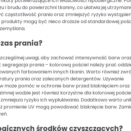
ikaty potwierdzające ich właściwości hipoalergiczne. Poś
 i brudu do powierzchni tkaniny, co ułatwia jej utrzyman
ć częstotliwość prania oraz zmniejszyć ryzyko wystąpien
e produkty mogą być nieco droższe od standardowej pości
rzemyślana.
czas prania?
zczególnej uwagi, aby zachować intensywność barw ora
 segregacja prania – kolorową pościel należy prać oddzi
odowanych farbowaniem innych tkanin. Warto również zwr
tury prania oraz zalecanych detergentów. Używanie
w może pomóc w ochronie barw przed blaknięciem oraz
zimnej wodzie jest również korzystne dla kolorowej pościel
mniejsza ryzyko ich wypłukiwania. Dodatkowo warto uni
eważ promienie UV mogą powodować blaknięcie barw. Zami
zeń.
ologicznych środków czyszczących?