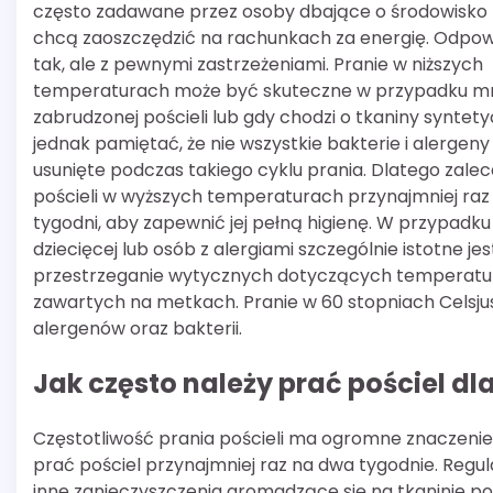
często zadawane przez osoby dbające o środowisko l
chcą zaoszczędzić na rachunkach za energię. Odpow
tak, ale z pewnymi zastrzeżeniami. Pranie w niższych
temperaturach może być skuteczne w przypadku mn
zabrudzonej pościeli lub gdy chodzi o tkaniny syntet
jednak pamiętać, że nie wszystkie bakterie i alergen
usunięte podczas takiego cyklu prania. Dlatego zalec
pościeli w wyższych temperaturach przynajmniej raz 
tygodni, aby zapewnić jej pełną higienę. W przypadku 
dziecięcej lub osób z alergiami szczególnie istotne jes
przestrzeganie wytycznych dotyczących temperatu
zawartych na metkach. Pranie w 60 stopniach Celsjus
alergenów oraz bakterii.
Jak często należy prać pościel dl
Częstotliwość prania pościeli ma ogromne znaczenie d
prać pościel przynajmniej raz na dwa tygodnie. Reg
inne zanieczyszczenia gromadzące się na tkaninie p