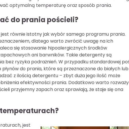
ywać optymalną temperaturę oraz sposób prania.
ać do prania pościeli?
jest równie istotny jak wybór samego programu prania.
eznaczeniem, dlatego warto zwrócić uwagę na ich
 zaleca się stosowanie hipoalergicznych środków
i zapachowych ani barwników. Takie detergenty są
nia bez ryzyka podrażnień. W przypadku standardowej poś
płynów do prania, które są przeznaczone do białych lub
dzać z ilością detergentu – zbyt duża jego ilość może
 obniżenia efektywności prania. Dodatkowo warto rozważ
ieli przyjemny zapach oraz sprawiają, że staje się ona
h temperaturach?
raturach, jest