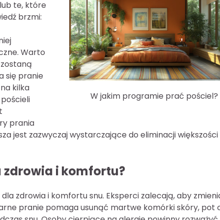
ub te, które
iedź brzmi:
iej
yczne. Warto
y zostaną
a się pranie
na kilka
W jakim programie prać pościel?
pościeli
t
ry prania
za jest zazwyczaj wystarczające do eliminacji większości
a zdrowia i komfortu?
la zdrowia i komfortu snu. Eksperci zalecają, aby zmienia
ularne pranie pomaga usunąć martwe komórki skóry, pot 
odczas snu. Osoby cierpiące na alergie powinny rozważyć