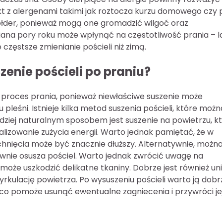
t z alergenami takimi jak roztocza kurzu domowego czy p
kołder, ponieważ mogą one gromadzić wilgoć oraz
iana pory roku może wpłynąć na częstotliwość prania – 
zęstsze zmienianie pościeli niż zimą.
zenie pościeli po praniu?
m proces prania, ponieważ niewłaściwe suszenie może
eśni. Istnieje kilka metod suszenia pościeli, które możn
ziej naturalnym sposobem jest suszenie na powietrzu, k
izowanie zużycia energii. Warto jednak pamiętać, że w
chnięcia może być znacznie dłuższy. Alternatywnie, możn
tywnie osusza pościel. Warto jednak zwrócić uwagę na
oże uszkodzić delikatne tkaniny. Dobrze jest również un
rkulację powietrza. Po wysuszeniu pościeli warto ją dobr
 co pomoże usunąć ewentualne zagniecenia i przywróci je