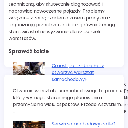
techniczną, aby skutecznie diagnozować i
naprawiać nowoczesne pojazdy. Problemy
związane z zarządzaniem czasem pracy oraz
organizacją przestrzeni roboczej również mogą
stanowić istotne wyzwanie dla właścicieli
warsztatów.
Sprawdź także
Co jest potrzebne żeby
otworzyć warsztat
samochodowy?
Nawigacja
Otwarcie warsztatu samochodowego to proces,
P
wpisu
który wymaga starannego planowania i
N
przemyślenia wielu aspektów. Przede wszystkim,
i
…
P
Serwis samochodowy co ile?