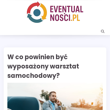
Skip
to
content
W co powinien być
wyposażony warsztat
samochodowy?