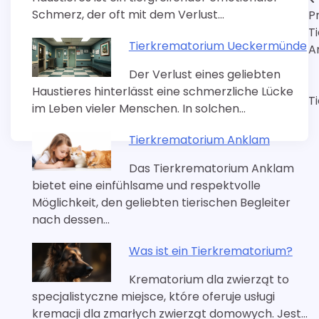
Nawigacja
Schmerz, der oft mit dem Verlust…
P
wpisu
T
Tierkrematorium Ueckermünde
A
Der Verlust eines geliebten
Haustieres hinterlässt eine schmerzliche Lücke
T
im Leben vieler Menschen. In solchen…
Tierkrematorium Anklam
Das Tierkrematorium Anklam
bietet eine einfühlsame und respektvolle
Möglichkeit, den geliebten tierischen Begleiter
nach dessen…
Was ist ein Tierkrematorium?
Krematorium dla zwierząt to
specjalistyczne miejsce, które oferuje usługi
kremacji dla zmarłych zwierząt domowych. Jest…