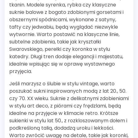
tkanin. Modele syrenka, rybka czy klasyczne
suknie balowe z bogato zdobionymi gorsetami i
obszernymi spódnicami, wykonane z satyny,
tafty czy jedwabiu, będą wyglądać niezwykle
wytwornie. Warto postawić na klasyczne linie,
subtelne zdobienia, takie jak kryształki
Swarovskiego, perełki czy koronka w stylu
katedry. Długi tren dodaje elegancji i majestatu,
idealnie wpisując się w oprawę wystawnego
przyjęcia.
Jeśli marzysz o ślubie w stylu vintage, warto
poszukać sukni inspirowanych modą z lat 20., 50.
czy 70. XX wieku. Suknie z delikatnymi zdobieniami
w stylu art deco, z piórami czy frędzlami, będą
idealne na przyjęcie w klimacie retro. Krótsze
sukienki w stylu lat 50., z rozkloszowanym dołem i
podkreśloną talią, dodadzą uroku i lekkości.
Warto zwrócić uwagę na detale, takie jak koronki,