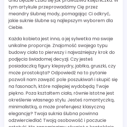
dnia będzie czuła się jak prawdziwa księżniczka. W
tym artykule przeprowadzimy Cię przez
meandry ślubnej mody, pomagając Ci odkryć,
jakie suknie ślubne są najlepszym wyborem dla
Ciebie.
Każda kobieta jest inna, a jej sylwetka ma swoje
unikalne proporcje. Znajomość swojego typu
budowy ciała to pierwszy i najważniejszy krok do
podjęcia świadomej decyzji. Czy jesteś
posiadaczką figury klepsydry, jabłka, gruszki, czy
może prostokąta? Odpowiedź na to pytanie
pozwoli nam zawęzić pole poszukiwań i skupić się
na fasonach, które najlepiej wydobędą Twoje
piękno. Poza kształtem ciała, równie istotne jest
określenie własnego stylu. Jesteś romantyczką,
minimalistką, a może preferujesz klasyczną
elegancję? Twoja suknia ślubna powinna
odzwierciedlać Twoją osobowość i poczucie