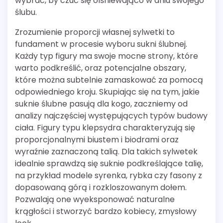
wybrać, by czuć się olśniewająco w dniu swojego
ślubu.
Zrozumienie proporcji własnej sylwetki to
fundament w procesie wyboru sukni ślubnej.
Każdy typ figury ma swoje mocne strony, które
warto podkreślić, oraz potencjalne obszary,
które można subtelnie zamaskować za pomocą
odpowiedniego kroju. Skupiając się na tym, jakie
suknie ślubne pasują dla kogo, zaczniemy od
analizy najczęściej występujących typów budowy
ciała. Figury typu klepsydra charakteryzują się
proporcjonalnymi biustem i biodrami oraz
wyraźnie zaznaczoną talią. Dla takich sylwetek
idealnie sprawdzą się suknie podkreślające talię,
na przykład modele syrenka, rybka czy fasony z
dopasowaną górą i rozkloszowanym dołem.
Pozwalają one wyeksponować naturalne
krągłości i stworzyć bardzo kobiecy, zmysłowy