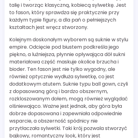
talię i tworząc klasyczną, kobiecą sylwetkę. Jest
to fason, który sprawdza się praktycznie przy
każdym typie figury, a dla pań o pełniejszych
kształtach jest wręcz stworzony.
Kolejnym doskonałym wyborem są suknie w stylu
empire. Odcięcie pod biustem podkreśla jego
piękno, a luźniejsza, płynnie opływająca dół sukni
materiałowa część maskuje okolice brzucha i
bioder. Ten fason jest nie tylko wygodny, ale
również optycznie wydłuża sylwetkę, co jest
dodatkowym atutem. Suknie typu ball gown, czyli
z dopasowaną górą i bardzo obszernym,
rozkloszowanym dołem, mogą również wyglądać
olśniewająco. Ważne jest jednak, aby góra była
dobrze dopasowana i zapewniała odpowiednie
wsparcie, a obszerność spódnicy nie
przytłaczała sylwetki. Taki krój pozwala stworzyć
bajkowy, romantyczny look, który jest