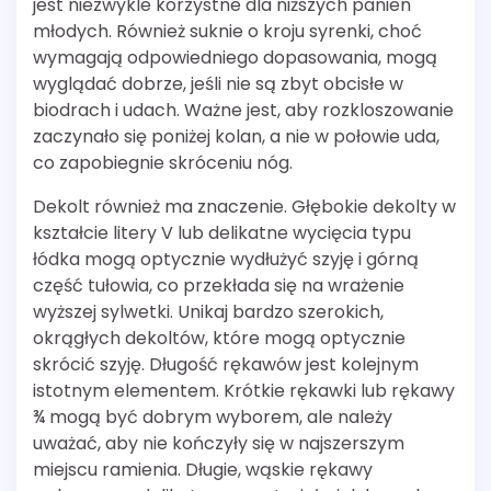
jest niezwykle korzystne dla niższych panien
młodych. Również suknie o kroju syrenki, choć
wymagają odpowiedniego dopasowania, mogą
wyglądać dobrze, jeśli nie są zbyt obcisłe w
biodrach i udach. Ważne jest, aby rozkloszowanie
zaczynało się poniżej kolan, a nie w połowie uda,
co zapobiegnie skróceniu nóg.
Dekolt również ma znaczenie. Głębokie dekolty w
kształcie litery V lub delikatne wycięcia typu
łódka mogą optycznie wydłużyć szyję i górną
część tułowia, co przekłada się na wrażenie
wyższej sylwetki. Unikaj bardzo szerokich,
okrągłych dekoltów, które mogą optycznie
skrócić szyję. Długość rękawów jest kolejnym
istotnym elementem. Krótkie rękawki lub rękawy
¾ mogą być dobrym wyborem, ale należy
uważać, aby nie kończyły się w najszerszym
miejscu ramienia. Długie, wąskie rękawy