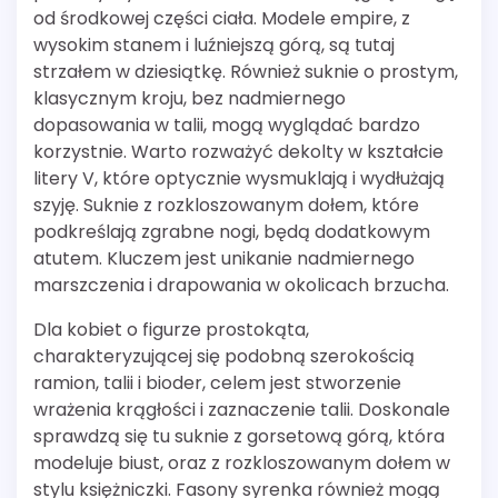
od środkowej części ciała. Modele empire, z
wysokim stanem i luźniejszą górą, są tutaj
strzałem w dziesiątkę. Również suknie o prostym,
klasycznym kroju, bez nadmiernego
dopasowania w talii, mogą wyglądać bardzo
korzystnie. Warto rozważyć dekolty w kształcie
litery V, które optycznie wysmuklają i wydłużają
szyję. Suknie z rozkloszowanym dołem, które
podkreślają zgrabne nogi, będą dodatkowym
atutem. Kluczem jest unikanie nadmiernego
marszczenia i drapowania w okolicach brzucha.
Dla kobiet o figurze prostokąta,
charakteryzującej się podobną szerokością
ramion, talii i bioder, celem jest stworzenie
wrażenia krągłości i zaznaczenie talii. Doskonale
sprawdzą się tu suknie z gorsetową górą, która
modeluje biust, oraz z rozkloszowanym dołem w
stylu księżniczki. Fasony syrenka również mogą