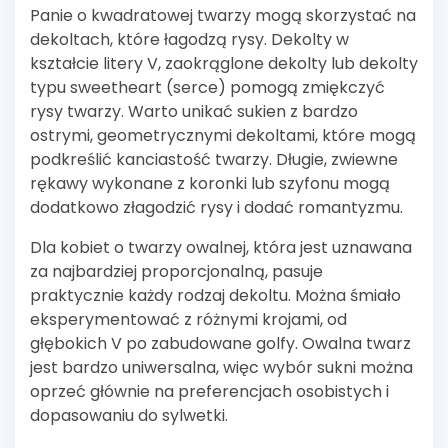
Panie o kwadratowej twarzy mogą skorzystać na
dekoltach, które łagodzą rysy. Dekolty w
kształcie litery V, zaokrąglone dekolty lub dekolty
typu sweetheart (serce) pomogą zmiękczyć
rysy twarzy. Warto unikać sukien z bardzo
ostrymi, geometrycznymi dekoltami, które mogą
podkreślić kanciastość twarzy. Długie, zwiewne
rękawy wykonane z koronki lub szyfonu mogą
dodatkowo złagodzić rysy i dodać romantyzmu.
Dla kobiet o twarzy owalnej, która jest uznawana
za najbardziej proporcjonalną, pasuje
praktycznie każdy rodzaj dekoltu. Można śmiało
eksperymentować z różnymi krojami, od
głębokich V po zabudowane golfy. Owalna twarz
jest bardzo uniwersalna, więc wybór sukni można
oprzeć głównie na preferencjach osobistych i
dopasowaniu do sylwetki.