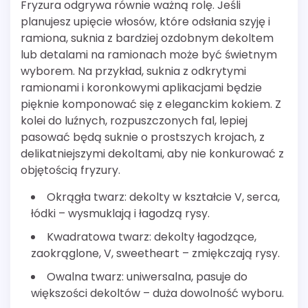
Fryzura odgrywa równie ważną rolę. Jeśli
planujesz upięcie włosów, które odsłania szyję i
ramiona, suknia z bardziej ozdobnym dekoltem
lub detalami na ramionach może być świetnym
wyborem. Na przykład, suknia z odkrytymi
ramionami i koronkowymi aplikacjami będzie
pięknie komponować się z eleganckim kokiem. Z
kolei do luźnych, rozpuszczonych fal, lepiej
pasować będą suknie o prostszych krojach, z
delikatniejszymi dekoltami, aby nie konkurować z
objętością fryzury.
Okrągła twarz: dekolty w kształcie V, serca,
łódki – wysmuklają i łagodzą rysy.
Kwadratowa twarz: dekolty łagodzące,
zaokrąglone, V, sweetheart – zmiękczają rysy.
Owalna twarz: uniwersalna, pasuje do
większości dekoltów – duża dowolność wyboru.