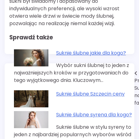
sukni był świadomy i dopasowany do
indywidualnych preferencji, ale wysoki wzrost
otwiera wiele drzwi w świecie mody ślubnej,
pozwalając na realizację niemal każdej wizji.
Sprawdź także
Suknie ślubne jakie dla kogo?
Wybór sukni ślubnej to jeden z
najważniejszych kroków w przygotowaniach do
Nawigacja
tego wyjątkowego dnia. Kluczowym…
P
wpisu
S
Suknie ślubne Szczecin ceny
n
f
Suknie ślubne syrena dla kogo?
Suknie ślubne w stylu syreny to
jeden z najbardziej popularnych wyborów wśród