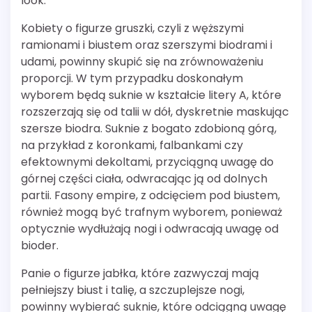
look.
Kobiety o figurze gruszki, czyli z węższymi
ramionami i biustem oraz szerszymi biodrami i
udami, powinny skupić się na zrównoważeniu
proporcji. W tym przypadku doskonałym
wyborem będą suknie w kształcie litery A, które
rozszerzają się od talii w dół, dyskretnie maskując
szersze biodra. Suknie z bogato zdobioną górą,
na przykład z koronkami, falbankami czy
efektownymi dekoltami, przyciągną uwagę do
górnej części ciała, odwracając ją od dolnych
partii. Fasony empire, z odcięciem pod biustem,
również mogą być trafnym wyborem, ponieważ
optycznie wydłużają nogi i odwracają uwagę od
bioder.
Panie o figurze jabłka, które zazwyczaj mają
pełniejszy biust i talię, a szczuplejsze nogi,
powinny wybierać suknie, które odciągną uwagę