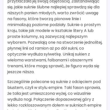
przytłaczała jej swoją objętością. Zastanawiając
się, jakie suknie ślubne najlepiej sprawdzą się dla
niższych panien młodych, warto zwrócić uwagę
na fasony, które tworzą pionowe linie i
minimalizują poziome podziały. Suknie o prostym
kroju, takie jak modele w kształcie litery A lub
proste kolumny, są zazwyczaj najlepszym
wyborem. Pozwalają one na stworzenie jednolitej,
płynnej linii od ramion aż po dół sukni, co
optycznie wydłuża sylwetkę. Unikaj sukien z
wieloma warstwami, falbanami i obszernymi
trenami, które mogą sprawić, że figura wyda się
jeszcze niższa.
Szczególnie polecane są suknie z odcięciem pod
biustem, czyli w stylu empire. Taki fason sprawia,
że talia jest umieszczona wyżej, co wizualnie
wydłuża nogi. Połączenie dopasowanej góry z
lekko rozkloszowanym dołem w sukniach empire