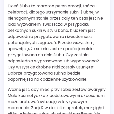
Dzień ślubu to maraton pełen emocji, tańca i
celebracji, dlatego utrzymanie sukni ślubnej w
nienagannym stanie przez cały ten czas jest nie
lada wyzwaniem, zwłaszcza w przypadku
delikatnych sukni w stylu boho. Kluczem jest
odpowiednie przygotowanie i świadomość
potencjalnych zagrożeń. Przede wszystkim,
upewnij się, że suknia została profesjonalnie
przygotowana do dnia ślubu. Czy została
odpowiednio wyprasowana lub wyparowana?
Czy wszystkie drobne nitki zostały usunięte?
Dobrze przygotowana suknia będzie
odporniejsza na codzienne użytkowanie.
Ważne jest, aby mieć przy sobie zestaw awaryjny.
Mała kosmetyczka z podstawowymi akcesoriami
może uratować sytuację w kryzysowym
momencie. Znajdź w niej kilka agrafek, małą igłę i
nitkę w kolorze sukni, chusteczki nawilżane (do