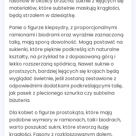
fasonów w okolicy brzucha. Suknie z lejących się
materiałów, które subtelnie maskują krągłości,
będą strzałem w dziesiątkę.
Panie o figurze klepsydry, z proporcjonalnymi
ramionami i biodrami oraz wyraźnie zaznaczoną
talią, mają sporą dowolność. Mogą postawić na
sukienki, które pięknie podkreślą ich naturalne
kształty, na przykład te z dopasowaną górą i
lekko rozszerzaną spódnicą. Nawet suknie o
prostszych, bardziej lejących się krojach będą
wyglądać świetnie, jeśli zostaną zestawione z
odpowiednimi dodatkami podkreślającymi talię,
jak pasek z plecionego sznurka czy subtelna
biżuteria.
Dla kobiet o figurze prostokąta, które mają
podobne wymiary w ramionach, talii i biodrach,
warto poszukać sukni, które stworzą iluzję
krągłości. Fasony z rozkloszowanym dołem,