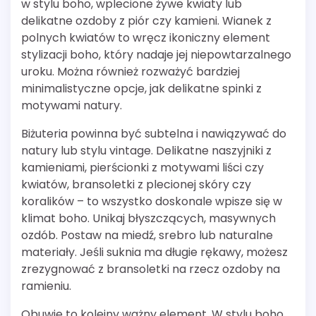
w stylu boho, wplecione żywe kwiaty lub
delikatne ozdoby z piór czy kamieni. Wianek z
polnych kwiatów to wręcz ikoniczny element
stylizacji boho, który nadaje jej niepowtarzalnego
uroku. Można również rozważyć bardziej
minimalistyczne opcje, jak delikatne spinki z
motywami natury.
Biżuteria powinna być subtelna i nawiązywać do
natury lub stylu vintage. Delikatne naszyjniki z
kamieniami, pierścionki z motywami liści czy
kwiatów, bransoletki z plecionej skóry czy
koralików – to wszystko doskonale wpisze się w
klimat boho. Unikaj błyszczących, masywnych
ozdób. Postaw na miedź, srebro lub naturalne
materiały. Jeśli suknia ma długie rękawy, możesz
zrezygnować z bransoletki na rzecz ozdoby na
ramieniu.
Obuwie to kolejny ważny element. W stylu boho