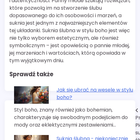
i autentyczności. Panny młode szukają rozwiązań,
które pozwolą im na stworzenie ślubu
dopasowanego do ich osobowości i marzeń, a
suknia jest jednym z najważniejszych elementów
tej układanki. Suknia ślubna w stylu boho jest więc
nie tylko wyborem estetycznym, ale również
symbolicznym – jest opowieścią o pannie młodej,
jej marzeniach i wartościach, którą opowiada w
tym wyjątkowym dniu.
Sprawdź także
Jak się ubrać na wesele w stylu
boho?
Styl boho, znany również jako bohemian,
Nawigacja
charakteryzuje się swobodnym podejściem do
P
wpisu
mody oraz eklektycznymi zestawieniami…
P
s
Suknia ślubna - niekoniecznie