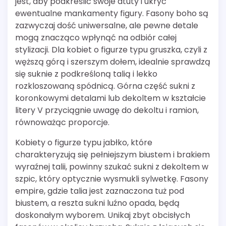
jest, aby podkreślić swoje atuty i ukryć
ewentualne mankamenty figury. Fasony boho są
zazwyczaj dość uniwersalne, ale pewne detale
mogą znacząco wpłynąć na odbiór całej
stylizacji. Dla kobiet o figurze typu gruszka, czyli z
węższą górą i szerszym dołem, idealnie sprawdzą
się suknie z podkreśloną talią i lekko
rozkloszowaną spódnicą. Górna część sukni z
koronkowymi detalami lub dekoltem w kształcie
litery V przyciągnie uwagę do dekoltu i ramion,
równoważąc proporcje.
Kobiety o figurze typu jabłko, które
charakteryzują się pełniejszym biustem i brakiem
wyraźnej talii, powinny szukać sukni z dekoltem w
szpic, który optycznie wysmukli sylwetkę. Fasony
empire, gdzie talia jest zaznaczona tuż pod
biustem, a reszta sukni luźno opada, będą
doskonałym wyborem. Unikaj zbyt obcisłych