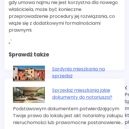
gdy umowa najmu nie jest korzystna dla nowego
właściciela, może być konieczne
przeprowadzenie procedury jej rozwiązania, co
wiąże się z dodatkowymi formalnościami
prawnymi.
„`
Sprawdź także
Sardynia mieszkania na
sprzedaż
Nawigacja
Sprzedaż mieszkania jakie
P
dokumenty do notariusza?
wpisu
S
m
Podstawowym dokumentem potwierdzającym
k
Twoje prawo do lokalu jest akt notarialny zakupu
p
nieruchomości lub prawomocne postanowienie…