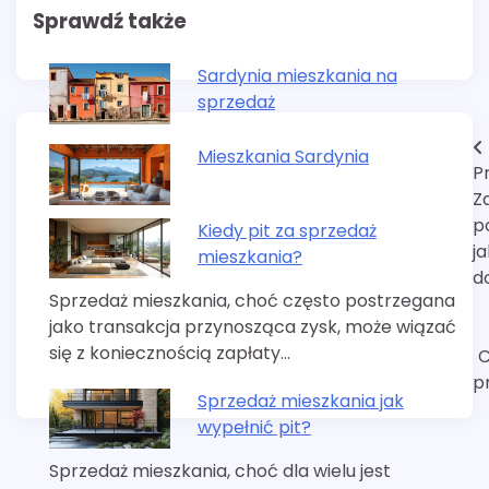
Sprawdź także
Sardynia mieszkania na
sprzedaż
Nawigacja
Mieszkania Sardynia
P
wpisu
Z
p
Kiedy pit za sprzedaż
ja
mieszkania?
d
Sprzedaż mieszkania, choć często postrzegana
jako transakcja przynosząca zysk, może wiązać
się z koniecznością zapłaty…
C
p
Sprzedaż mieszkania jak
wypełnić pit?
Sprzedaż mieszkania, choć dla wielu jest