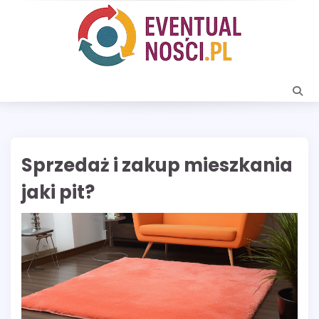
Skip
to
content
Sprzedaż i zakup mieszkania
jaki pit?