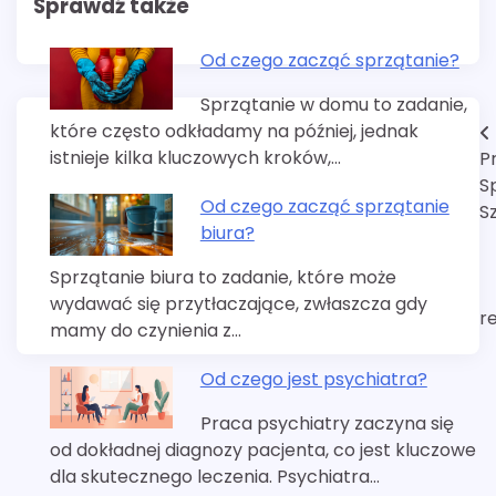
Sprawdź także
Od czego zacząć sprzątanie?
Sprzątanie w domu to zadanie,
które często odkładamy na później, jednak
Nawigacja
istnieje kilka kluczowych kroków,…
P
wpisu
S
Od czego zacząć sprzątanie
S
biura?
Sprzątanie biura to zadanie, które może
wydawać się przytłaczające, zwłaszcza gdy
r
mamy do czynienia z…
Od czego jest psychiatra?
Praca psychiatry zaczyna się
od dokładnej diagnozy pacjenta, co jest kluczowe
dla skutecznego leczenia. Psychiatra…