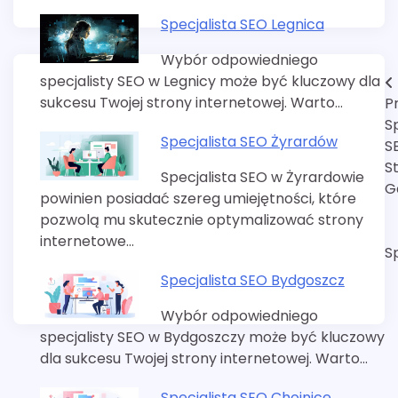
Specjalista SEO Legnica
Wybór odpowiedniego
specjalisty SEO w Legnicy może być kluczowy dla
Nawigacja
sukcesu Twojej strony internetowej. Warto…
P
wpisu
S
Specjalista SEO Żyrardów
S
S
Specjalista SEO w Żyrardowie
G
powinien posiadać szereg umiejętności, które
pozwolą mu skutecznie optymalizować strony
internetowe…
S
Specjalista SEO Bydgoszcz
Wybór odpowiedniego
specjalisty SEO w Bydgoszczy może być kluczowy
dla sukcesu Twojej strony internetowej. Warto…
Specjalista SEO Chojnice