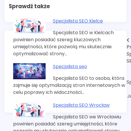
Sprawdź także
Specjalista SEO Kielce
Specjalista SEO w Kielcach
powinien posiadać szereg kluczowych
Nawigacja
umiejętności, które pozwolą mu skutecznie
P
wpisu
optymalizować strony…
S
S
Specjalista seo
Specjalista SEO to osoba, która
S
zajmuje się optymalizacją stron internetowych w
celu poprawy ich widoczności…
J
Specjalista SEO Wrocław
Specjalista SEO we Wrocławiu
powinien posiadać szereg umiejętności, które
pozwolą mu skutecznie optymalizować strony