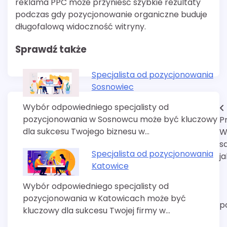
reklama PPC może przynieść szybkie rezultaty
podczas gdy pozycjonowanie organiczne buduje
długofalową widoczność witryny.
Sprawdź także
Specjalista od pozycjonowania
Sosnowiec
Wybór odpowiedniego specjalisty od
Nawigacja
pozycjonowania w Sosnowcu może być kluczowy
P
wpisu
dla sukcesu Twojego biznesu w…
W
s
Specjalista od pozycjonowania
j
Katowice
Wybór odpowiedniego specjalisty od
pozycjonowania w Katowicach może być
p
kluczowy dla sukcesu Twojej firmy w…