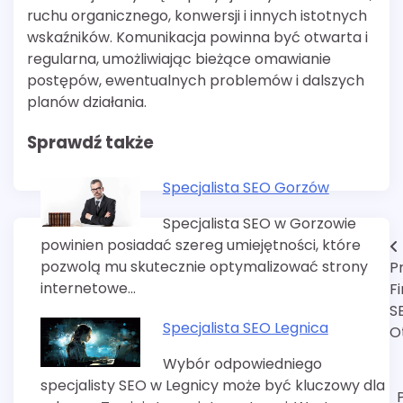
ruchu organicznego, konwersji i innych istotnych
wskaźników. Komunikacja powinna być otwarta i
regularna, umożliwiając bieżące omawianie
postępów, ewentualnych problemów i dalszych
planów działania.
Sprawdź także
Specjalista SEO Gorzów
Specjalista SEO w Gorzowie
powinien posiadać szereg umiejętności, które
Nawigacja
pozwolą mu skutecznie optymalizować strony
P
wpisu
internetowe…
F
S
Specjalista SEO Legnica
O
Wybór odpowiedniego
specjalisty SEO w Legnicy może być kluczowy dla